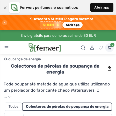
×
Ferwer: perfumes e cosméticos
Abrir app
⚡
Desconto SUMMER agora mesmo!
×
SUMMER
Abrir app
Envio gratuito para compras acima de 80 EUR
0
‹
Poupança de energia
Colectores de pérolas de poupança de
energia
Pode poupar até metade da água que utiliza utilizando
um perolador do fabricante checo Watersavers. O
acessório é simplesmente enfiado numa torneira
...
convencional. Graças à sua tecnologia patenteada,
Todos
Colectores de pérolas de poupança de energia
mistura a água que entra com as bolhas de ar, "fluindo"
assim. Uma menor quantidade de água cria, portanto,