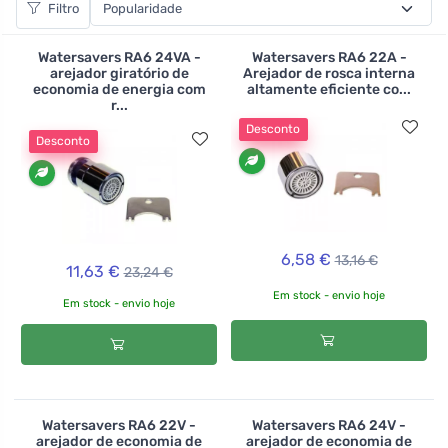
Filtro
um fluxo maior. O borbulhador irá durar até 20 anos,
mas recuperará o seu investimento em apenas 3 meses.
Watersavers RA6 24VA -
Watersavers RA6 22A -
Portanto, as poupanças são realmente grandes, e não
arejador giratório de
Arejador de rosca interna
economia de energia com
altamente eficiente co...
apenas na sua carteira. Porque ao poupar água, está
r...
também a poupar o ambiente.
Desconto
>br>
Desconto
6,58 €
13,16 €
11,63 €
23,24 €
Em stock - envio hoje
Em stock - envio hoje
Watersavers RA6 22V -
Watersavers RA6 24V -
arejador de economia de
arejador de economia de