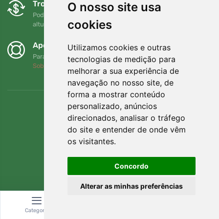
Trocas e devoluções gratuitas
O nosso site usa
Pode devolver ou trocar a sua encomenda em qualquer
cookies
altura no prazo de 90 dias
Apoiamos a Trees.org
Utilizamos cookies e outras
Para cada encomenda plantamos uma árvore! Leia mais
tecnologias de medição para
Sobre nós
.
melhorar a sua experiência de
navegação no nosso site, de
forma a mostrar conteúdo
personalizado, anúncios
direcionados, analisar o tráfego
do site e entender de onde vêm
os visitantes.
Concordo
Alterar as minhas preferências
© Topshelf s.r.o. Todos os direitos reservados.
Categoria
Pesquisar
Carrinho