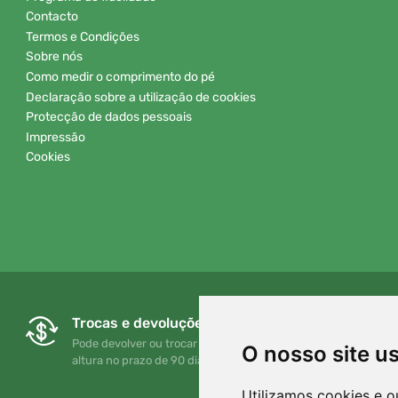
Contacto
Termos e Condições
Sobre nós
Como medir o comprimento do pé
Declaração sobre a utilização de cookies
Protecção de dados pessoais
Impressão
Cookies
Trocas e devoluções gratuitas
Pode devolver ou trocar a sua encomenda em qualquer
O nosso site u
altura no prazo de 90 dias
Utilizamos cookies e o