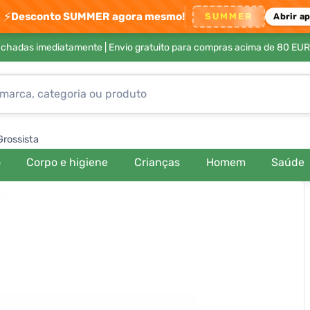
⚡
Desconto SUMMER agora mesmo!
SUMMER
Abrir a
achadas imediatamente |
Envio gratuito para compras acima de 80 EUR
Grossista
o
Corpo e higiene
Crianças
Homem
Saúde