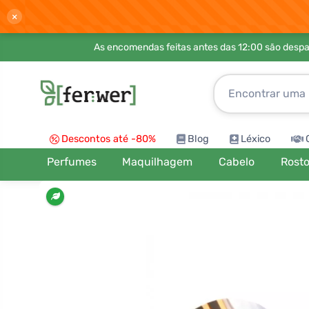
×
As encomendas feitas antes das 12:00 são desp
Descontos até -80%
Blog
Léxico
Perfumes
Maquilhagem
Cabelo
Rost