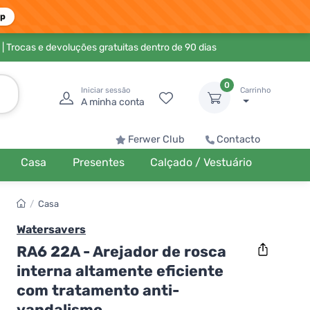
pp
| Trocas e devoluções gratuitas dentro de 90 dias
0
Iniciar sessão
Carrinho
A minha conta
Ferwer Club
Contacto
Casa
Presentes
Calçado / Vestuário
/
Casa
Watersavers
RA6 22A - Arejador de rosca
interna altamente eficiente
com tratamento anti-
vandalismo