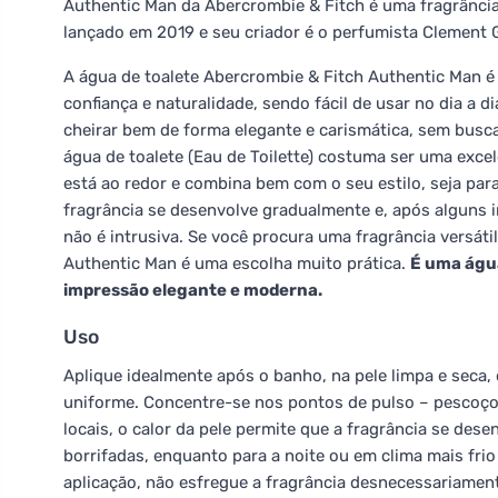
Authentic Man da Abercrombie & Fitch é uma fragrância
lançado em 2019 e seu criador é o perfumista Clement 
A água de toalete Abercrombie & Fitch Authentic Man é
confiança e naturalidade, sendo fácil de usar no dia a 
cheirar bem de forma elegante e carismática, sem bus
água de toalete (Eau de Toilette) costuma ser uma excel
está ao redor e combina bem com o seu estilo, seja para
fragrância se desenvolve gradualmente e, após alguns i
não é intrusiva. Se você procura uma fragrância versá
Authentic Man é uma escolha muito prática.
É uma água
impressão elegante e moderna.
Uso
Aplique idealmente após o banho, na pele limpa e seca,
uniforme. Concentre-se nos pontos de pulso – pescoço, 
locais, o calor da pele permite que a fragrância se dese
borrifadas, enquanto para a noite ou em clima mais fri
aplicação, não esfregue a fragrância desnecessariament