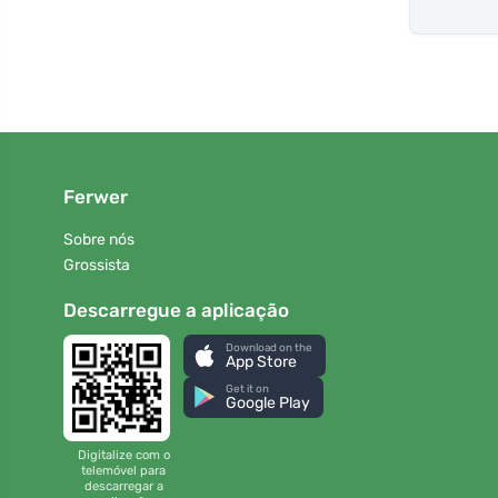
Ferwer
Sobre nós
Grossista
Descarregue a aplicação
Download on the
App Store
Get it on
Google Play
Digitalize com o
telemóvel para
descarregar a