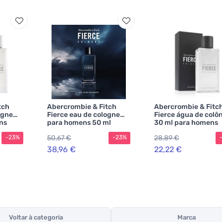
tch
Abercrombie & Fitch
Abercrombie & Fitc
ogne
Fierce eau de cologne
Fierce água de colô
ns
para homens 50 ml
30 ml para homens
50,67 €
28,89 €
-23%
-23%
38,96 €
22,22 €
Voltar à categoria
Marca