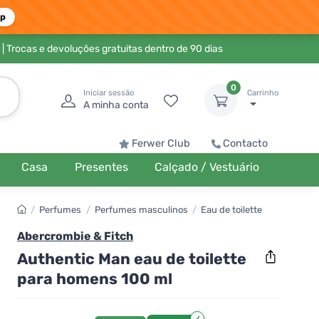
pp
| Trocas e devoluções gratuitas dentro de 90 dias
0
Iniciar sessão
Carrinho
A minha conta
Ferwer Club
Contacto
Casa
Presentes
Calçado / Vestuário
/
Perfumes
/
Perfumes masculinos
/
Eau de toilette
Abercrombie & Fitch
Authentic Man eau de toilette
para homens 100 ml