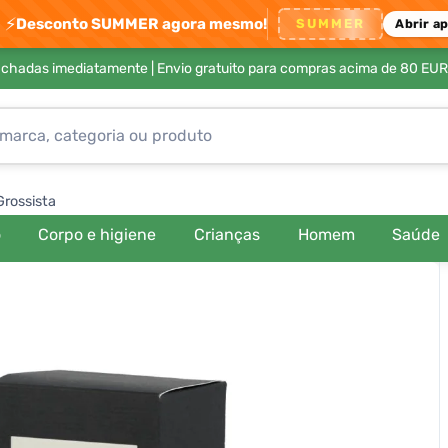
⚡
Desconto SUMMER agora mesmo!
SUMMER
Abrir a
achadas imediatamente |
Envio gratuito para compras acima de 80 EUR
Grossista
o
Corpo e higiene
Crianças
Homem
Saúde