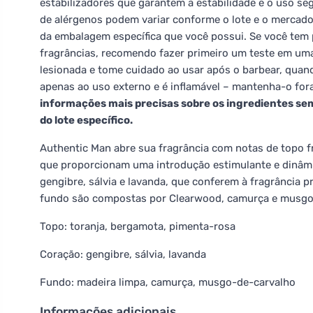
estabilizadores que garantem a estabilidade e o uso seg
de alérgenos podem variar conforme o lote e o mercado; 
da embalagem específica que você possui. Se você tem 
fragrâncias, recomendo fazer primeiro um teste em uma 
lesionada e tome cuidado ao usar após o barbear, quand
apenas ao uso externo e é inflamável – mantenha-o for
informações mais precisas sobre os ingredientes 
do lote específico.
Authentic Man abre sua fragrância com notas de topo f
que proporcionam uma introdução estimulante e dinâmi
gengibre, sálvia e lavanda, que conferem à fragrância 
fundo são compostas por Clearwood, camurça e musgo, 
Topo: toranja, bergamota, pimenta-rosa
Coração: gengibre, sálvia, lavanda
Fundo: madeira limpa, camurça, musgo-de-carvalho
Informações adicionais