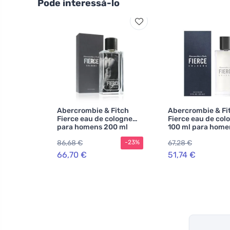
Pode interessá-lo
Abercrombie & Fitch
Abercrombie & Fi
Fierce eau de cologne
Fierce eau de col
para homens 200 ml
100 ml para home
86,68 €
67,28 €
-23%
66,70 €
51,74 €