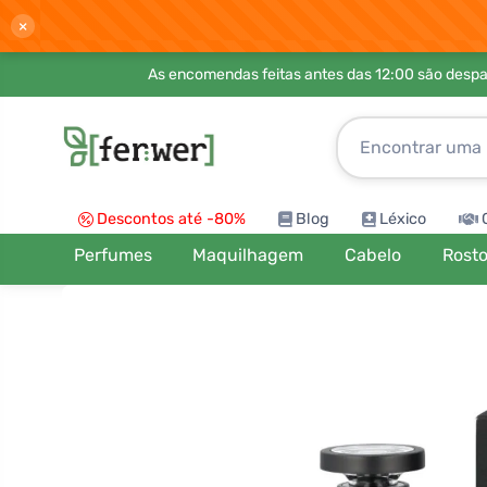
×
As encomendas feitas antes das 12:00 são desp
Descontos até -80%
Blog
Léxico
Perfumes
Maquilhagem
Cabelo
Rost