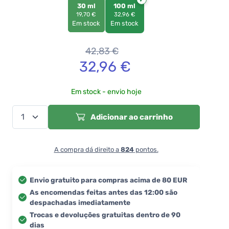
30 ml
100 ml
19,70 €
32,96 €
Em stock
Em stock
42,83
€
32,96
€
Em stock - envio hoje
Adicionar ao carrinho
A compra dá direito a
824
pontos.
Envio gratuito para compras acima de 80 EUR
As encomendas feitas antes das 12:00 são
despachadas imediatamente
Trocas e devoluções gratuitas dentro de 90
dias