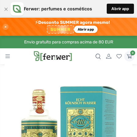
×
Ferwer: perfumes e cosméticos
Abrir app
⚡
Desconto SUMMER agora mesmo!
×
SUMMER
Abrir app
Envio gratuito para compras acima de 80 EUR
0