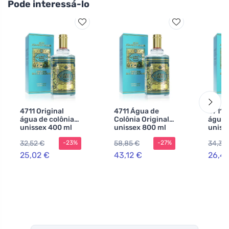
Pode interessá-lo
4711 Original
4711 Água de
4711 O
água de colônia
Colônia Original
água 
unissex 400 ml
unissex 800 ml
uniss
32,52 €
58,85 €
34,36
-23%
-27%
25,02 €
43,12 €
26,4