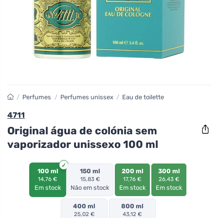
/
Perfumes
/
Perfumes unissex
/
Eau de toilette
4711
Original água de colónia sem
vaporizador unissexo 100 ml
100 ml
150 ml
200 ml
300 ml
14,76 €
15,83 €
17,76 €
26,43 €
Em stock
Não em stock
Em stock
Em stock
400 ml
800 ml
25,02 €
43,12 €