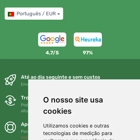
Português / EUR
4,7/5
97%
Até ao dia seguinte e sem custos
Envio gratuito para encomendas superiores a 80 EUR
Trocas e devoluções gratuitas
O nosso site usa
Pode devolver ou trocar a sua encomenda em qualquer
cookies
altura no prazo de 90 dias
Apoiamos a Trees.org
Utilizamos cookies e outras
Para cada encomenda plantamos uma árvore! Leia mais
tecnologias de medição para
Sobre nós
.