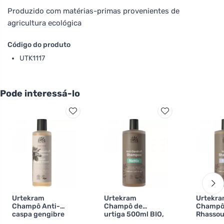
Produzido com matérias-primas provenientes de
agricultura ecológica
Código do produto
UTK1117
Pode interessá-lo
Urtekram
Urtekram
Urtekr
Champô Anti-
Champô de
Champ
caspa gengibre
urtiga 500ml BIO,
Rhassou
gengibre suave
VEG
BIO, VE