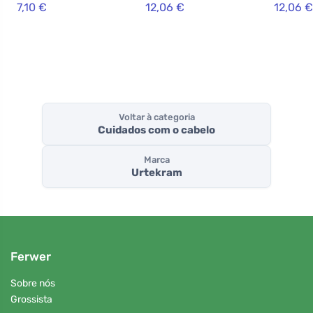
7,10 €
12,06 €
12,06 €
250 ml BIO
Voltar à categoria
Cuidados com o cabelo
Marca
Urtekram
Ferwer
Sobre nós
Grossista