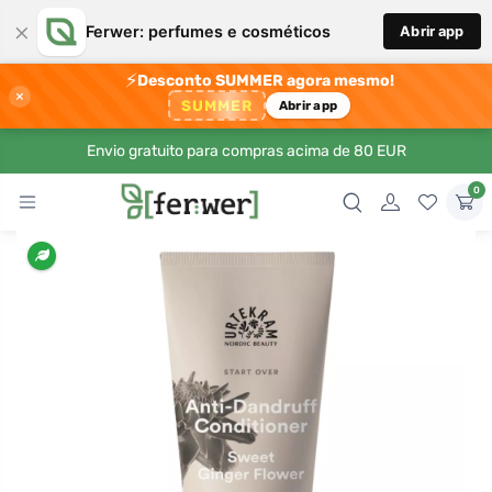
×
Ferwer: perfumes e cosméticos
Abrir app
⚡
Desconto SUMMER agora mesmo!
×
SUMMER
Abrir app
Envio gratuito para compras acima de 80 EUR
0