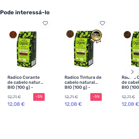
Pode interessá-lo
Radico Corante
Radico Tintura de
Radico 
de cabelo natural
cabelo natural
de cabel
BIO (100 g) -
BIO (100 g) -
BIO (100
cobre - para a
castanho - para a
castanh
12,71 €
12,71 €
12,71 €
-5%
-5%
saúde, brilho e
saúde, brilho e
força
força
12,08 €
12,08 €
12,08 €