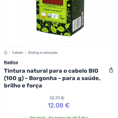
/
Cabelo
/
Styling e coloração
Radico
Tintura natural para o cabelo BIO
(100 g) - Borgonha - para a saúde,
brilho e força
12,71 €
12,08 €
Em stock - Enviamos em até 3 dias