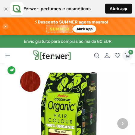
×
Ferwer: perfumes e cosméticos
Abrir app
⚡
Desconto SUMMER agora mesmo!
×
SUMMER
Abrir app
Envio gratuito para compras acima de 80 EUR
0
›