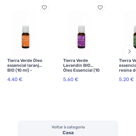
Tierra Verde Óleo
Tierra Verde
Tierra V
essencial laranja
Lavandin BIO
essencia
BIO (10 ml) -
Óleo Essencial (10
resina d
melhorador de
ml) - favorito
pinheiro
4,40 €
5,60 €
5,20 €
humor
universal
ml)
Voltar à categoria
Casa