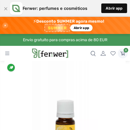
×
Ferwer: perfumes e cosméticos
Abrir app
⚡
Desconto SUMMER agora mesmo!
×
SUMMER
Abrir app
Envio gratuito para compras acima de 80 EUR
0