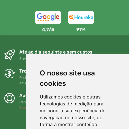
4,7/5
97%
Até ao dia seguinte e sem custos
Envio gratuito para encomendas superiores a 80 EUR
Trocas e devoluções gratuitas
O nosso site usa
Pode devolver ou trocar a sua encomenda em qualquer
cookies
altura no prazo de 90 dias
Apoiamos a Trees.org
Utilizamos cookies e outras
Para cada encomenda plantamos uma árvore! Leia mais
tecnologias de medição para
Sobre nós
.
melhorar a sua experiência de
navegação no nosso site, de
forma a mostrar conteúdo