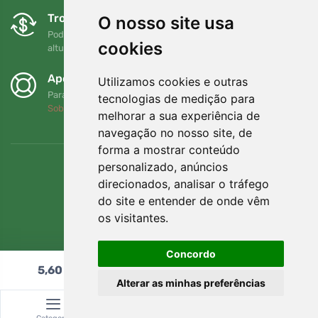
Trocas e devoluções gratuitas
O nosso site usa
Pode devolver ou trocar a sua encomenda em qualquer
cookies
altura no prazo de 90 dias
Apoiamos a Trees.org
Utilizamos cookies e outras
Para cada encomenda plantamos uma árvore! Leia mais
tecnologias de medição para
Sobre nós
.
melhorar a sua experiência de
navegação no nosso site, de
forma a mostrar conteúdo
personalizado, anúncios
direcionados, analisar o tráfego
do site e entender de onde vêm
os visitantes.
Concordo
5,60
€
Adicionar ao carrinho
Alterar as minhas preferências
© Topshelf s.r.o. Todos os direitos reservados.