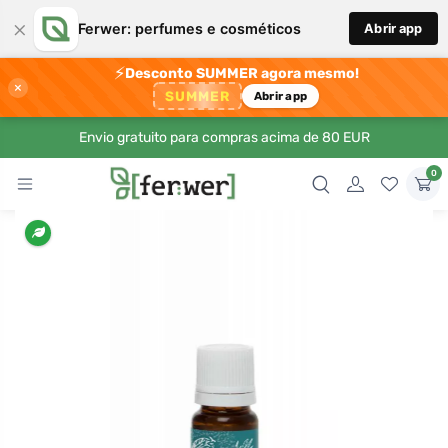
×
Ferwer: perfumes e cosméticos
Abrir app
⚡
Desconto SUMMER agora mesmo!
×
SUMMER
Abrir app
Envio gratuito para compras acima de 80 EUR
0