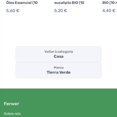
Óleo Essencial (10
eucalipto BIO (10
BIO (10 
ml) - favorito
ml) - alivia as
melhora
5,60 €
5,20 €
4,40 €
universal
constipações
humor
Voltar à categoria
Casa
Marca
Tierra Verde
Ferwer
Sobre nós