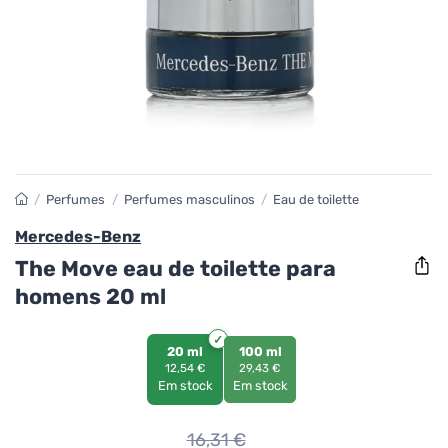
/
Perfumes
/
Perfumes masculinos
/
Eau de toilette
Mercedes-Benz
The Move eau de toilette para
homens 20 ml
20 ml
100 ml
12,54 €
29,43 €
Em stock
Em stock
16,31
€