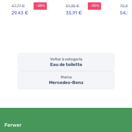
homens 100 ml
mulhe
47,77 €
51,35 €
70,86
-38%
-30%
29,43 €
35,91 €
54,5
Voltar à categoria
Eau de toilette
Marca
Mercedes-Benz
Ferwer