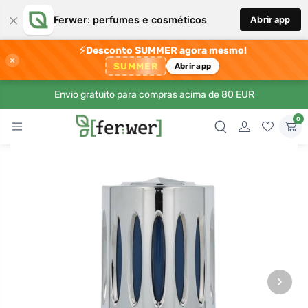
×
Ferwer: perfumes e cosméticos
Abrir app
⚡
Desconto SUMMER agora mesmo!
×
SUMMER
Abrir app
Envio gratuito para compras acima de 80 EUR
0
›