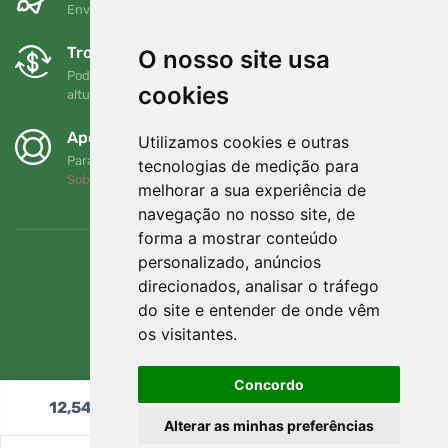
Envio gratuito para encomendas superiores a 80 EUR
Trocas e devoluções gratuitas
O nosso site usa
Pode devolver ou trocar a sua encomenda em qualquer
cookies
altura no prazo de 90 dias
Apoiamos a Trees.org
Utilizamos cookies e outras
Para cada encomenda plantamos uma árvore! Leia mais
tecnologias de medição para
Sobre nós
.
melhorar a sua experiência de
navegação no nosso site, de
forma a mostrar conteúdo
personalizado, anúncios
direcionados, analisar o tráfego
do site e entender de onde vêm
os visitantes.
Concordo
12,54
€
Adicionar ao carrinho
Alterar as minhas preferências