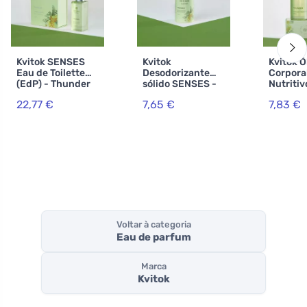
Kvitok SENSES
Kvitok
Kvitok Ó
Eau de Toilette
Desodorizante
Corpora
(EdP) - Thunder
sólido SENSES -
Nutriti
30ml
Thunder 45 ml
- Thund
22,77 €
7,65 €
7,83 €
Voltar à categoria
Eau de parfum
Marca
Kvitok