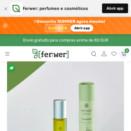
×
Ferwer: perfumes e cosméticos
Abrir app
⚡
Desconto SUMMER agora mesmo!
×
SUMMER
Abrir app
Envio gratuito para compras acima de 80 EUR
0