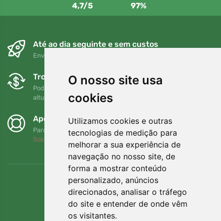
4,7/5
97%
Até ao dia seguinte e sem custos
Envio gratuito para encomendas superiores a 80 EUR
Trocas e devoluções gratuitas
O nosso site usa
Pode devolver ou trocar a sua encomenda em qualquer
cookies
altura no prazo de 90 dias
Apoiamos a Trees.org
Utilizamos cookies e outras
Para cada encomenda plantamos uma árvore! Leia mais
tecnologias de medição para
Sobre nós
.
melhorar a sua experiência de
navegação no nosso site, de
forma a mostrar conteúdo
personalizado, anúncios
direcionados, analisar o tráfego
do site e entender de onde vêm
os visitantes.