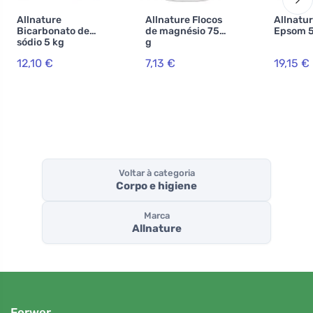
Allnature
Allnature Flocos
Allnatur
Bicarbonato de
de magnésio 750
Epsom 5
sódio 5 kg
g
12,10 €
7,13 €
19,15 €
Voltar à categoria
Corpo e higiene
Marca
Allnature
Ferwer