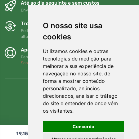
Até ao dia seguinte e sem custos
Envio gratuito para encomendas superiores a 80 EUR
Trocas e devoluções gratuitas
O nosso site usa
Pode devolver ou trocar a sua encomenda em qualquer
cookies
altura no prazo de 90 dias
Apoiamos a Trees.org
Utilizamos cookies e outras
Para cada encomenda plantamos uma árvore! Leia mais
tecnologias de medição para
Sobre nós
.
melhorar a sua experiência de
navegação no nosso site, de
forma a mostrar conteúdo
personalizado, anúncios
direcionados, analisar o tráfego
do site e entender de onde vêm
os visitantes.
Concordo
19,15
€
Adicionar ao carrinho