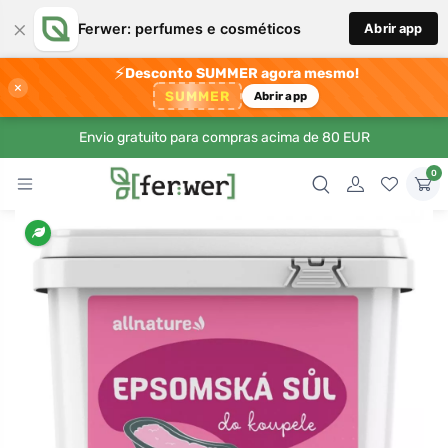
×
Ferwer: perfumes e cosméticos
Abrir app
⚡
Desconto SUMMER agora mesmo!
×
SUMMER
Abrir app
Envio gratuito para compras acima de 80 EUR
0