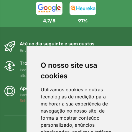
4,7/5
97%
Até ao dia seguinte e sem custos
Envio gratuito para encomendas superiores a 80 EUR
Trocas e devoluções gratuitas
O nosso site usa
Pode devolver ou trocar a sua encomenda em qualquer
cookies
altura no prazo de 90 dias
Apoiamos a Trees.org
Utilizamos cookies e outras
Para cada encomenda plantamos uma árvore! Leia mais
tecnologias de medição para
Sobre nós
.
melhorar a sua experiência de
navegação no nosso site, de
forma a mostrar conteúdo
personalizado, anúncios