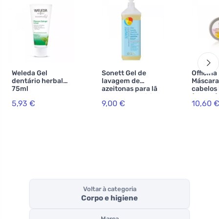
Weleda Gel
Sonett Gel de
Officina
dentário herbal
lavagem de
Máscara
75ml
azeitonas para lã
cabelos 
e seda - Sensitive
(150 ml) 
5,93 €
9,00 €
10,60 
1 l
cabelos
indiscip
desgarr
Voltar à categoria
Corpo e higiene
Marca