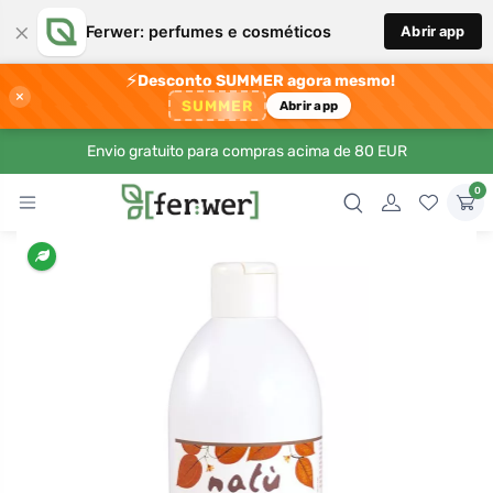
×
Ferwer: perfumes e cosméticos
Abrir app
⚡
Desconto SUMMER agora mesmo!
×
SUMMER
Abrir app
Envio gratuito para compras acima de 80 EUR
0