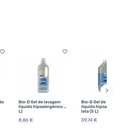
ão
Bio-D Gel de lavagem
Bio-D Gel de lavagem
líquido hipoalergénico (1
líquido hipoalergénico -
L)
lata (5 L)
8,86 €
39,74 €