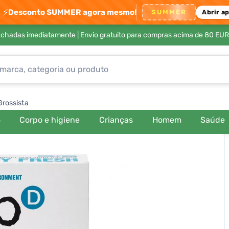
⚡
Desconto SUMMER agora mesmo!
SUMMER
Abrir a
achadas imediatamente |
Envio gratuito para compras acima de 80 EUR
Grossista
o
Corpo e higiene
Crianças
Homem
Saúde