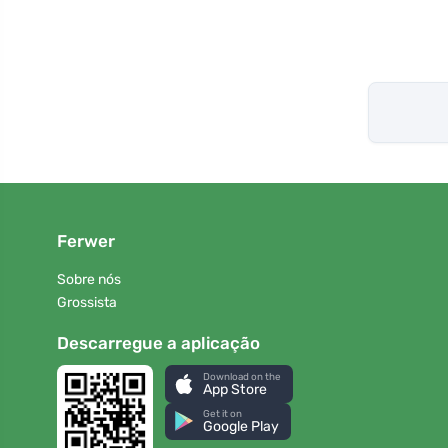
Ferwer
Sobre nós
Grossista
Descarregue a aplicação
Download on the
App Store
Get it on
Google Play