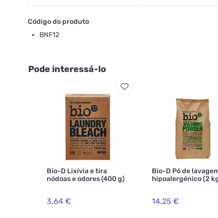
Código do produto
BNF12
Pode interessá-lo
Bio-D Lixívia e tira
Bio-D Pó de lavage
nódoas e odores (400 g)
hipoalergénico (2 k
3,64 €
14,25 €