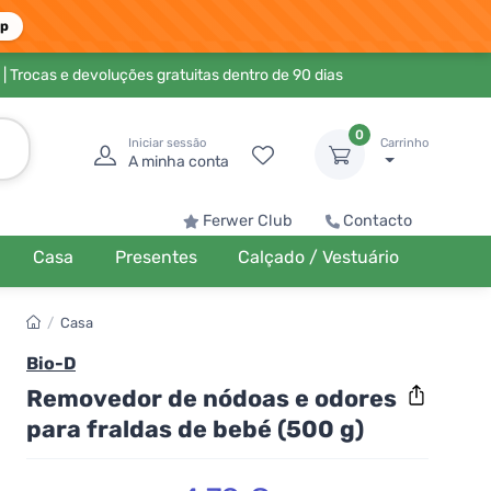
pp
| Trocas e devoluções gratuitas dentro de 90 dias
0
Iniciar sessão
Carrinho
A minha conta
Ferwer Club
Contacto
Casa
Presentes
Calçado / Vestuário
/
Casa
Bio-D
Removedor de nódoas e odores
para fraldas de bebé (500 g)