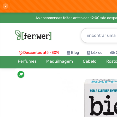
×
As encomendas feitas antes das 12:00 são desp
Descontos até -80%
Blog
Léxico
Perfumes
Maquilhagem
Cabelo
Rost