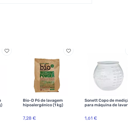
m
Bio-D Pó de lavagem
Sonett Copo de mediç
g)
hipoalergénico (1 kg)
para máquina de lavar
7,28 €
1,61 €