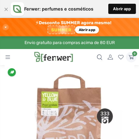
×
Ferwer: perfumes e cosméticos
Abrir app
⚡
Desconto SUMMER agora mesmo!
×
SUMMER
Abrir app
Envio gratuito para compras acima de 80 EUR
0