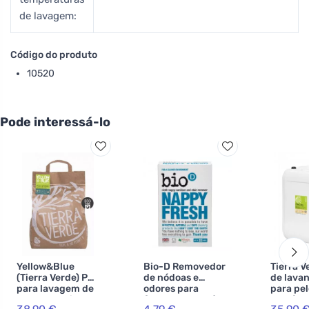
de lavagem:
Código do produto
10520
Pode interessá-lo
Yellow&Blue
Bio-D Removedor
Tierra V
(Tierra Verde) Pó
de nódoas e
de lava
para lavagem de
odores para
para pel
roupa colorida
fraldas de bebé
sensível 