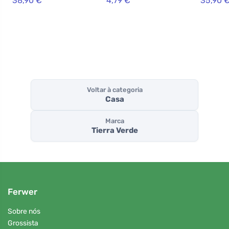
38,90 €
4,79 €
35,90 
(saco de papel de
(500 g)
ideal pa
5 kg)
pessoas
sofrem 
eczema,
e crianç
Voltar à categoria
Casa
Marca
Tierra Verde
Ferwer
Sobre nós
Grossista