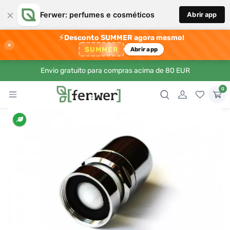
×
Ferwer: perfumes e cosméticos
Abrir app
⚡
Desconto SUMMER agora mesmo!
×
SUMMER
Abrir app
Envio gratuito para compras acima de 80 EUR
0