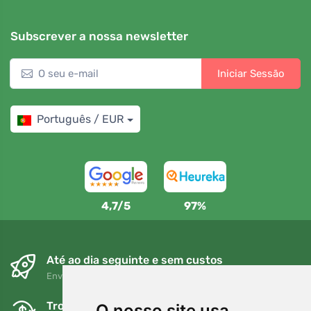
Subscrever a nossa newsletter
Iniciar Sessão
Português / EUR
4,7/5
97%
Até ao dia seguinte e sem custos
Envio gratuito para encomendas superiores a 80 EUR
Trocas e devoluções gratuitas
O nosso site usa