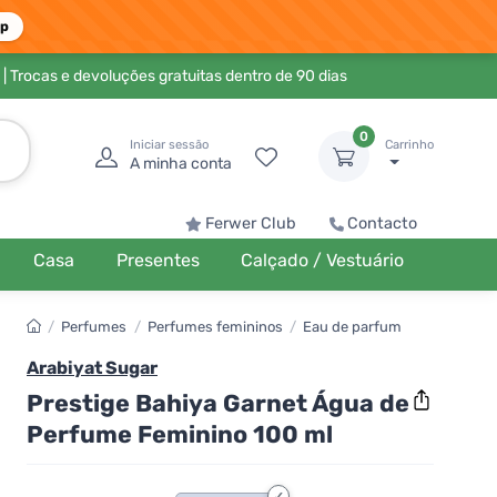
pp
| Trocas e devoluções gratuitas dentro de 90 dias
0
Iniciar sessão
Carrinho
A minha conta
Ferwer Club
Contacto
Casa
Presentes
Calçado / Vestuário
/
Perfumes
/
Perfumes femininos
/
Eau de parfum
Arabiyat Sugar
Prestige Bahiya Garnet Água de
Perfume Feminino 100 ml