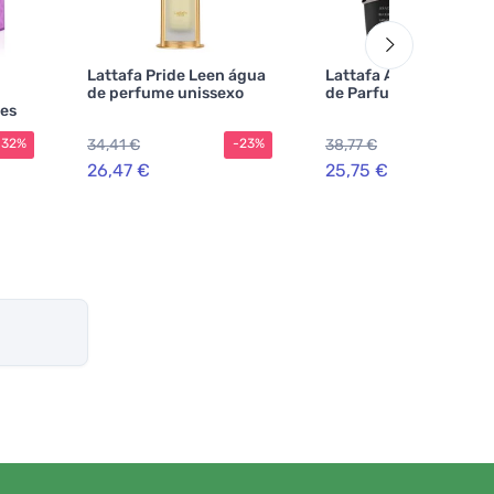
Lattafa Pride Leen água
Lattafa Asad Elixir Ea
de perfume unissexo
de Parfum para home
es
34,41 €
38,77 €
-32%
-23%
-3
26,47 €
25,75 €