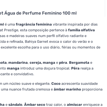
et Água de Perfume Feminino 100 ml
 ml
é uma
fragrância feminina
vibrante inspirada por dias
iyat Prestige, esta composição pertence à
família olfativa
sas e madeiras suaves num perfil olfativo radiante e
da e refinada, Bahiya Garnet evoca o calor do verão e o
excelente escolha para o uso diário, férias ou momentos de
mota
,
mandarina
,
cereja,
manga
e
pêra
.
Bergamota
e
anto
manga
introduz uma doçura tropical.
Pêra
realça a
cante e convidativo.
m um núcleo suave e elegante.
Coco
acrescenta suavidade
 uma nuance frutada cremosa e
âmbar marinho
proporciona
lha
e
sândalo
.
Âmbar seco
traz calor, o
almíscar
enriquece a