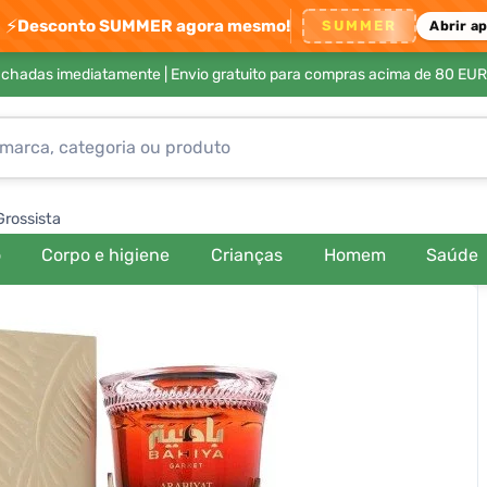
⚡
Desconto SUMMER agora mesmo!
SUMMER
Abrir a
achadas imediatamente |
Envio gratuito para compras acima de 80 EUR
Grossista
o
Corpo e higiene
Crianças
Homem
Saúde