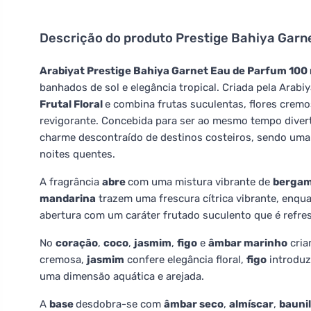
Descrição do produto
Prestige Bahiya Garn
Arabiyat Prestige Bahiya Garnet Eau de Parfum 100
banhados de sol e elegância tropical. Criada pela Arab
Frutal Floral
e combina frutas suculentas, flores cremo
revigorante. Concebida para ser ao mesmo tempo diverti
charme descontraído de destinos costeiros, sendo uma 
noites quentes.
A fragrância
abre
com uma mistura vibrante de
berga
mandarina
trazem uma frescura cítrica vibrante, enqu
abertura com um caráter frutado suculento que é refres
No
coração
,
coco
,
jasmim
,
figo
e
âmbar marinho
cria
cremosa,
jasmim
confere elegância floral,
figo
introduz
uma dimensão aquática e arejada.
A
base
desdobra-se com
âmbar seco
,
almíscar
,
bauni