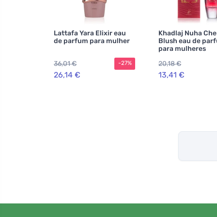
Lattafa Yara Elixir eau
Khadlaj Nuha Che
de parfum para mulher
Blush eau de par
para mulheres
36,01 €
20,18 €
-27%
26,14 €
13,41 €