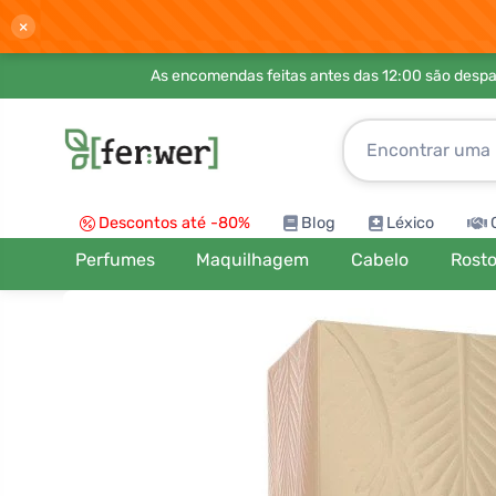
×
As encomendas feitas antes das 12:00 são desp
Descontos até -80%
Blog
Léxico
Perfumes
Maquilhagem
Cabelo
Rost