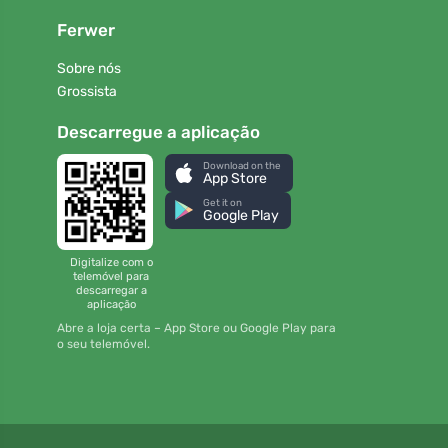
Ferwer
Sobre nós
Grossista
Descarregue a aplicação
Download on the
App Store
Get it on
Google Play
Digitalize com o
telemóvel para
descarregar a
aplicação
Abre a loja certa – App Store ou Google Play para
o seu telemóvel.