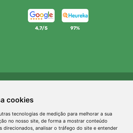
4,7/5
97%
Apoiamos a Trees.org
Para cada encomenda plantamos uma árvore! Leia mais
sa cookies
Sobre nós
.
utras tecnologias de medição para melhorar a sua
ção no nosso site, de forma a mostrar conteúdo
 direcionados, analisar o tráfego do site e entender