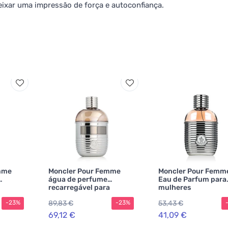
ixar uma impressão de força e autoconfiança.
mme
Moncler Pour Femme
Moncler Pour Femm
água de perfume
Eau de Parfum para
recarregável para
mulheres
mulheres
89,83 €
53,43 €
-23%
-23%
69,12 €
41,09 €