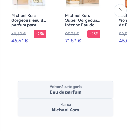
Michael Kors
Michael Kors
Micha
Gorgeous! eau de
Super Gorgeous!
Wonde
parfum para
Intense Eau de
de Pa
mulheres 100 ml
Parfum para
mulhe
60,60 €
93,36 €
58,56
-23%
-23%
mulheres
46,61 €
71,83 €
45,0
Voltar à categoria
Eau de parfum
Marca
Michael Kors