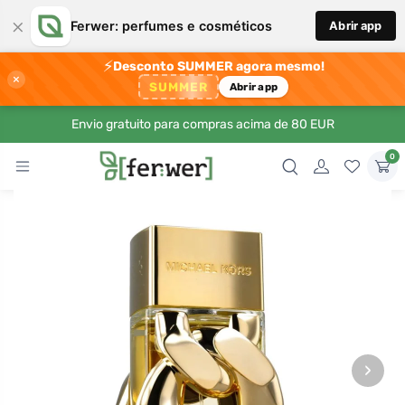
×
Ferwer: perfumes e cosméticos
Abrir app
⚡
Desconto SUMMER agora mesmo!
×
SUMMER
Abrir app
Envio gratuito para compras acima de 80 EUR
0
›