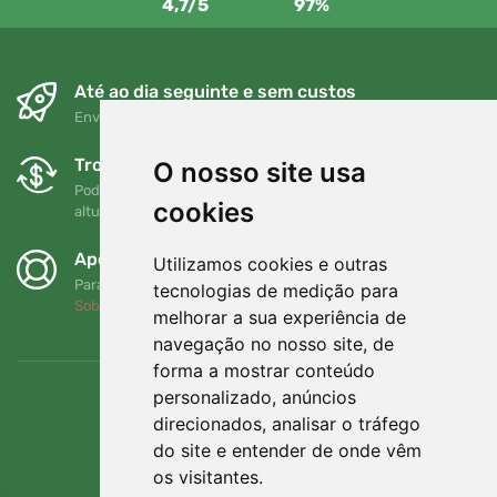
4,7/5
97%
Até ao dia seguinte e sem custos
Envio gratuito para encomendas superiores a 80 EUR
Trocas e devoluções gratuitas
O nosso site usa
Pode devolver ou trocar a sua encomenda em qualquer
cookies
altura no prazo de 90 dias
Apoiamos a Trees.org
Utilizamos cookies e outras
Para cada encomenda plantamos uma árvore! Leia mais
tecnologias de medição para
Sobre nós
.
melhorar a sua experiência de
navegação no nosso site, de
forma a mostrar conteúdo
personalizado, anúncios
direcionados, analisar o tráfego
do site e entender de onde vêm
os visitantes.