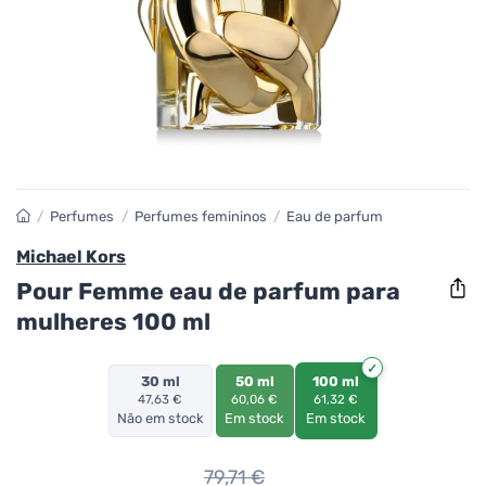
/
Perfumes
/
Perfumes femininos
/
Eau de parfum
Michael Kors
Pour Femme eau de parfum para
mulheres 100 ml
30 ml
50 ml
100 ml
47,63 €
60,06 €
61,32 €
Não em stock
Em stock
Em stock
79,71
€