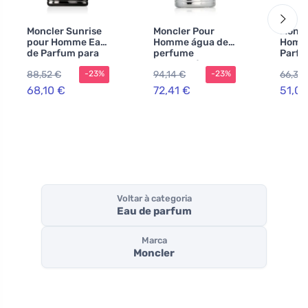
Moncler Sunrise
Moncler Pour
Moncl
pour Homme Eau
Homme água de
Homm
de Parfum para
perfume
Parfu
homens
recarregável
home
88,52 €
94,14 €
66,31 
-23%
-23%
para homens
68,10 €
72,41 €
51,01
Voltar à categoria
Eau de parfum
Marca
Moncler