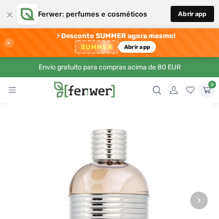
×
Ferwer: perfumes e cosméticos
Abrir app
⚡
Desconto SUMMER agora mesmo!
×
SUMMER
Abrir app
Envio gratuito para compras acima de 80 EUR
0
›