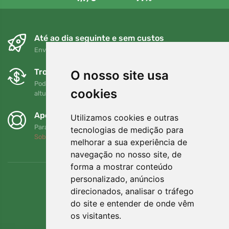
Até ao dia seguinte e sem custos
Envio gratuito para encomendas superiores a 80 EUR
Trocas e devoluções gratuitas
O nosso site usa
Pode devolver ou trocar a sua encomenda em qualquer
cookies
altura no prazo de 90 dias
Apoiamos a Trees.org
Utilizamos cookies e outras
Para cada encomenda plantamos uma árvore! Leia mais
tecnologias de medição para
Sobre nós
.
melhorar a sua experiência de
navegação no nosso site, de
forma a mostrar conteúdo
personalizado, anúncios
direcionados, analisar o tráfego
do site e entender de onde vêm
os visitantes.