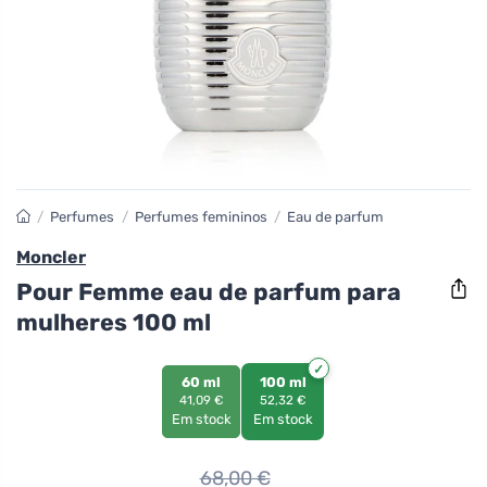
/
Perfumes
/
Perfumes femininos
/
Eau de parfum
Moncler
Pour Femme eau de parfum para
mulheres 100 ml
60 ml
100 ml
41,09 €
52,32 €
Em stock
Em stock
68,00
€