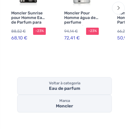
Moncler Sunrise
Moncler Pour
Moncl
pour Homme Eau
Homme água de
Homm
de Parfum para
perfume
Parfu
homens
recarregável
home
88,52 €
94,14 €
66,26
-23%
-23%
para homens
68,10 €
72,41 €
50,97
Voltar à categoria
Eau de parfum
Marca
Moncler