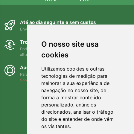
Até ao dia seguinte e sem custos
Envio gratuito para encomendas superiores a 80 EUR
Trocas e devoluções gratuitas
O nosso site usa
Pode devolver ou trocar a sua encomenda em qualquer
cookies
altura no prazo de 90 dias
Apoiamos a Trees.org
Utilizamos cookies e outras
Para cada encomenda plantamos uma árvore! Leia mais
tecnologias de medição para
Sobre nós
.
melhorar a sua experiência de
navegação no nosso site, de
forma a mostrar conteúdo
personalizado, anúncios
direcionados, analisar o tráfego
do site e entender de onde vêm
os visitantes.