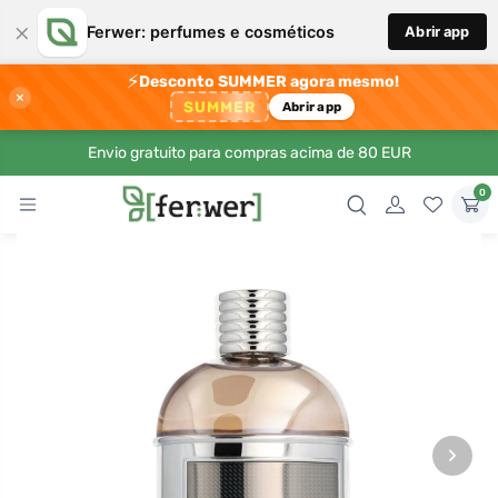
×
Ferwer: perfumes e cosméticos
Abrir app
⚡
Desconto SUMMER agora mesmo!
×
SUMMER
Abrir app
Envio gratuito para compras acima de 80 EUR
0
›