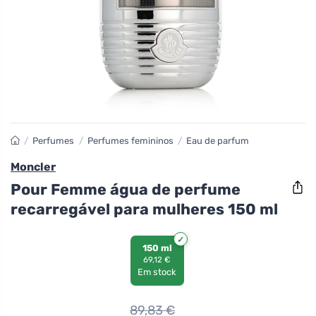
/
Perfumes
/
Perfumes femininos
/
Eau de parfum
Moncler
Pour Femme água de perfume
recarregável para mulheres 150 ml
150 ml
69,12 €
Em stock
89,83
€