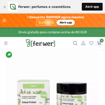
×
Ferwer: perfumes e cosméticos
Abrir app
⚡
Desconto SUMMER agora mesmo!
×
SUMMER
Abrir app
Envio gratuito para compras acima de 80 EUR
0