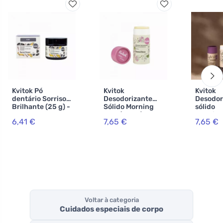
Kvitok Pó
Kvitok
Kvitok
dentário Sorriso
Desodorizante
Desodor
Brilhante (25 g) -
Sólido Morning
sólido
com carvão
Dew (42 ml) -
Intoxic
6,41 €
7,65 €
7,65 €
activado
eficaz até 24
herbal (
horas
eficaz a
horas
Voltar à categoria
Cuidados especiais de corpo