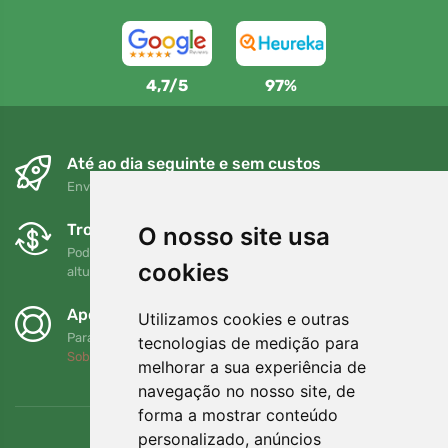
4,7/5
97%
Até ao dia seguinte e sem custos
Envio gratuito para encomendas superiores a 80 EUR
Trocas e devoluções gratuitas
O nosso site usa
Pode devolver ou trocar a sua encomenda em qualquer
cookies
altura no prazo de 90 dias
Apoiamos a Trees.org
Utilizamos cookies e outras
Para cada encomenda plantamos uma árvore! Leia mais
tecnologias de medição para
Sobre nós
.
melhorar a sua experiência de
navegação no nosso site, de
forma a mostrar conteúdo
personalizado, anúncios