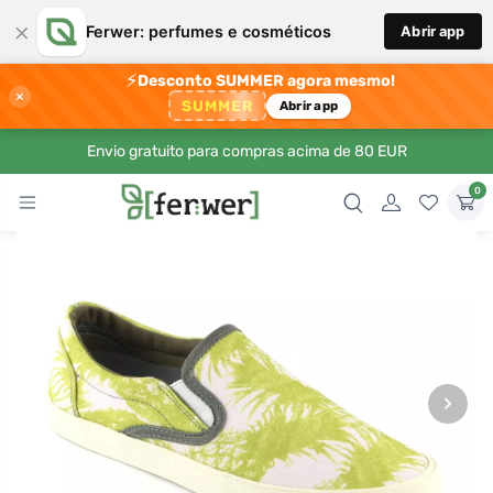
×
Ferwer: perfumes e cosméticos
Abrir app
⚡
Desconto SUMMER agora mesmo!
×
SUMMER
Abrir app
Envio gratuito para compras acima de 80 EUR
0
›