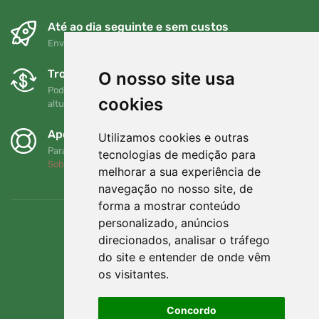
Até ao dia seguinte e sem custos
Envio gratuito para encomendas superiores a 80 EUR
Trocas e devoluções gratuitas
O nosso site usa
Pode devolver ou trocar a sua encomenda em qualquer
cookies
altura no prazo de 90 dias
Apoiamos a Trees.org
Utilizamos cookies e outras
Para cada encomenda plantamos uma árvore! Leia mais
tecnologias de medição para
Sobre nós
.
melhorar a sua experiência de
navegação no nosso site, de
forma a mostrar conteúdo
personalizado, anúncios
direcionados, analisar o tráfego
do site e entender de onde vêm
os visitantes.
Concordo