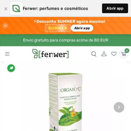
×
Ferwer: perfumes e cosméticos
Abrir app
⚡
Desconto SUMMER agora mesmo!
×
SUMMER
Abrir app
Envio gratuito para compras acima de 80 EUR
0
›