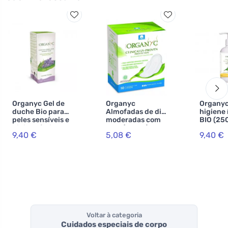
Organyc Gel de
Organyc
Organyc
duche Bio para
Almofadas de dia
higiene 
peles sensíveis e
moderadas com
BIO (250
higiene íntima
asas (10 pcs) -
com ext
9,40 €
5,08 €
9,40 €
com lavanda, 250
100% algodão
camomil
ml
orgânico, 3 gotas
calêndu
Voltar à categoria
Cuidados especiais de corpo