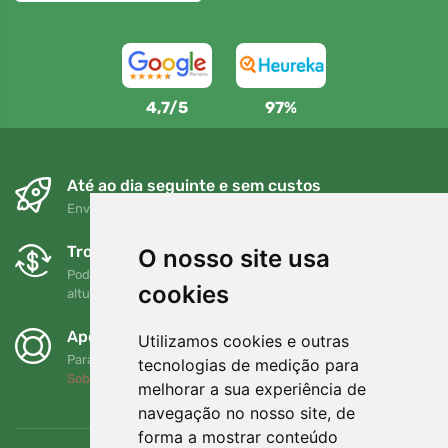
4,7/5
97%
Até ao dia seguinte e sem custos
Envio gratuito para encomendas superiores a 80 EUR
Trocas e devoluções gratuitas
O nosso site usa
Pode devolver ou trocar a sua encomenda em qualquer
cookies
altura no prazo de 90 dias
Apoiamos a Trees.org
Utilizamos cookies e outras
Para cada encomenda plantamos uma árvore! Leia mais
tecnologias de medição para
Sobre nós
.
melhorar a sua experiência de
navegação no nosso site, de
forma a mostrar conteúdo