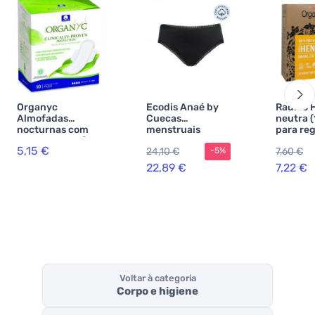
Organyc
Ecodis Anaé by
Radico 
Almofadas
Cuecas
neutra (
nocturnas com
menstruais
para re
asas Pesadas (10
Cuecas para
do cabe
5,15 €
24,10 €
7,60 €
-5%
pcs) - 100%
menstruação
algodão
abundante -
22,89 €
7,22 €
biológico, 4 gotas
preto S - em
algodão orgânico
certificado
Voltar à categoria
Corpo e higiene