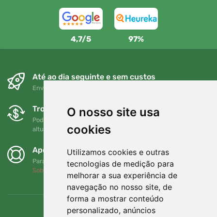
4,7/5
97%
Até ao dia seguinte e sem custos
Envio gratuito para encomendas superiores a 80 EUR
Trocas e devoluções gratuitas
O nosso site usa
Pode devolver ou trocar a sua encomenda em qualquer
cookies
altura no prazo de 90 dias
Apoiamos a Trees.org
Utilizamos cookies e outras
Para cada encomenda plantamos uma árvore! Leia mais
tecnologias de medição para
Sobre nós
.
melhorar a sua experiência de
navegação no nosso site, de
forma a mostrar conteúdo
personalizado, anúncios