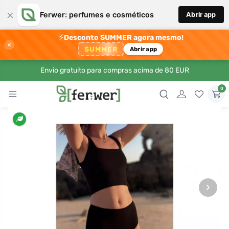
×
Ferwer: perfumes e cosméticos
Abrir app
⚡
Desconto SUMMER agora mesmo!
×
SUMMER
Abrir app
Envio gratuito para compras acima de 80 EUR
0
›