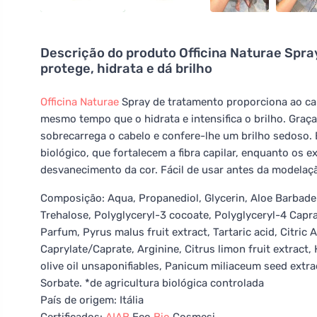
Descrição do produto
Officina Naturae Spra
protege, hidrata e dá brilho
Officina Naturae
Spray de tratamento proporciona ao cab
mesmo tempo que o hidrata e intensifica o brilho. Graç
sobrecarrega o cabelo e confere-lhe um brilho sedoso.
biológico, que fortalecem a fibra capilar, enquanto os 
desvanecimento da cor. Fácil de usar antes da modelaç
Composição: Aqua, Propanediol, Glycerin, Aloe Barbade
Trehalose, Polyglyceryl-3 cocoate, Polyglyceryl-4 Caprat
Parfum, Pyrus malus fruit extract, Tartaric acid, Citri
Caprylate/Caprate, Arginine, Citrus limon fruit extrac
olive oil unsaponifiables, Panicum miliaceum seed extr
Sorbate. *de agricultura biológica controlada
País de origem: Itália