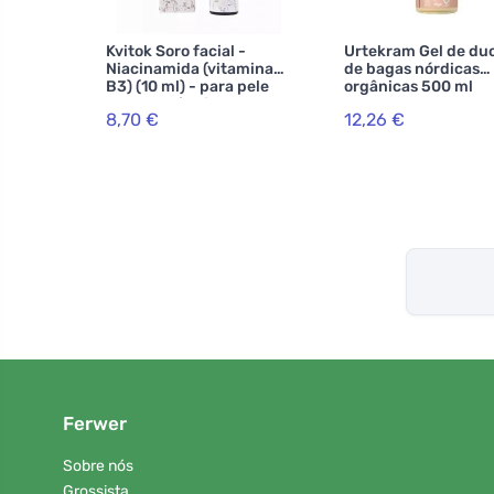
Kvitok Soro facial -
Urtekram Gel de du
Niacinamida (vitamina
de bagas nórdicas
B3) (10 ml) - para pele
orgânicas 500 ml
com tendência para a
8,70 €
12,26 €
acne, sensível e madura
Ferwer
Sobre nós
Grossista