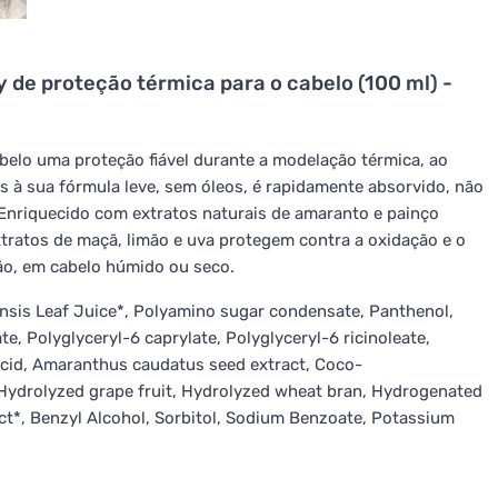
y de proteção térmica para o cabelo (100 ml) -
elo uma proteção fiável durante a modelação térmica, ao
as à sua fórmula leve, sem óleos, é rapidamente absorvido, não
 Enriquecido com extratos naturais de amaranto e painço
extratos de maçã, limão e uva protegem contra a oxidação e o
ão, em cabelo húmido ou seco.
nsis Leaf Juice*, Polyamino sugar condensate, Panthenol,
e, Polyglyceryl-6 caprylate, Polyglyceryl-6 ricinoleate,
c Acid, Amaranthus caudatus seed extract, Coco-
t, Hydrolyzed grape fruit, Hydrolyzed wheat bran, Hydrogenated
act*, Benzyl Alcohol, Sorbitol, Sodium Benzoate, Potassium