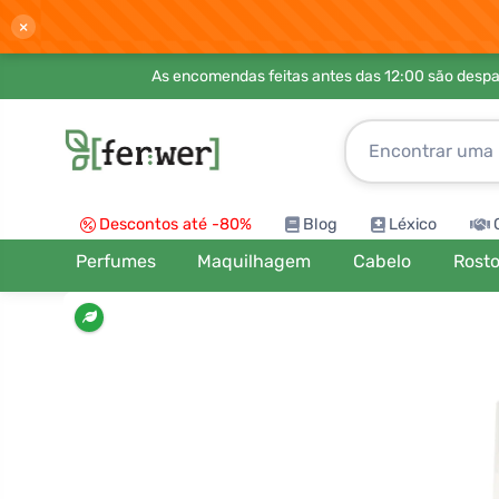
×
As encomendas feitas antes das 12:00 são desp
Descontos até -80%
Blog
Léxico
Perfumes
Maquilhagem
Cabelo
Rost