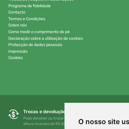
Programa de fidelidade
Contacto
Termos e Condições
Sobre nós
Como medir o comprimento do pé
Declaração sobre a utilização de cookies
Protecção de dados pessoais
Impressão
Cookies
Trocas e devoluções gratuitas
Pode devolver ou trocar a sua encomenda em qualquer
O nosso site u
altura no prazo de 90 dias