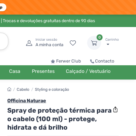
pp
| Trocas e devoluções gratuitas dentro de 90 dias
0
Iniciar sessão
Carrinho
A minha conta
Ferwer Club
Contacto
Casa
Presentes
Calçado / Vestuário
/
Cabelo
/
Styling e coloração
Officina Naturae
Spray de proteção térmica para
o cabelo (100 ml) - protege,
hidrata e dá brilho