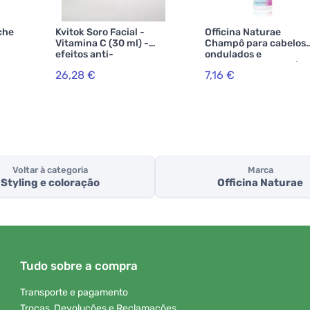
che
Kvitok Soro Facial -
Officina Naturae
Vitamina C (30 ml) -
Champô para cabelos
efeitos anti-
ondulados e
envelhecimento
encaracolados BIO (2
26,28 €
7,16 €
ml)
Voltar à categoria
Marca
Styling e coloração
Officina Naturae
Tudo sobre a compra
Transporte e pagamento
Trocas, Devoluções e Reclamações