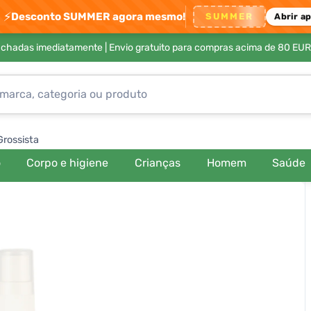
⚡
Desconto SUMMER agora mesmo!
SUMMER
Abrir a
achadas imediatamente |
Envio gratuito para compras acima de 80 EUR
Grossista
o
Corpo e higiene
Crianças
Homem
Saúde