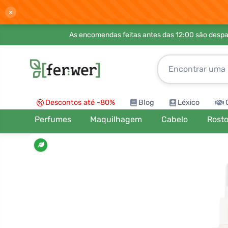
×
As encomendas feitas antes das 12:00 são desp
Descontos até -80%
Blog
Léxico
Perfumes
Maquilhagem
Cabelo
Rost