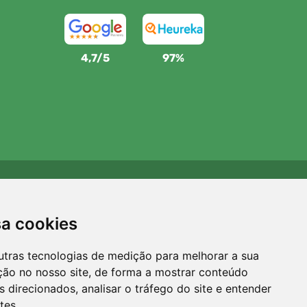
4,7/5
97%
Apoiamos a Trees.org
Para cada encomenda plantamos uma árvore! Leia mais
sa cookies
Sobre nós
.
utras tecnologias de medição para melhorar a sua
ção no nosso site, de forma a mostrar conteúdo
 direcionados, analisar o tráfego do site e entender
tes.