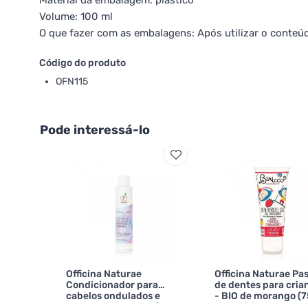
Material da embalagem: plástico
Volume: 100 ml
O que fazer com as embalagens: Após utilizar o conteúd
Código do produto
OFN115
Pode interessá-lo
Officina Naturae
Officina Naturae Pa
Condicionador para
de dentes para cria
cabelos ondulados e
- BIO de morango (7
encaracolados BIO (150
- sem flúor