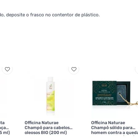
o, deposite o frasco no contentor de plástico.
sta
Officina Naturae
Officina Naturae
nças
Champô para cabelos
Champô sólido para
5 ml)
oleosos BIO (200 ml)
homem contra a qued
de cabelo N°01 (50 g)