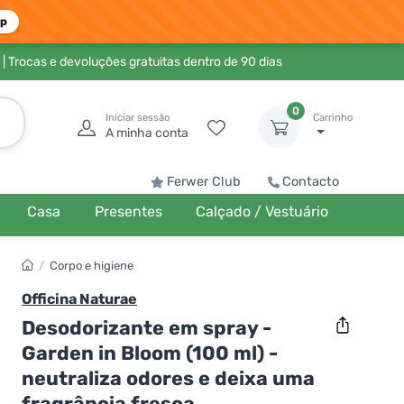
pp
| Trocas e devoluções gratuitas dentro de 90 dias
0
Iniciar sessão
Carrinho
A minha conta
Ferwer Club
Contacto
Casa
Presentes
Calçado / Vestuário
/
Corpo e higiene
Officina Naturae
Desodorizante em spray -
Garden in Bloom (100 ml) -
neutraliza odores e deixa uma
fragrância fresca