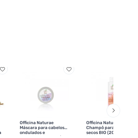
Officina Naturae
Officina Naturae
Máscara para cabelos
Champô para cabelos
a
ondulados e
secos BIO (200 ml) -
encaracolados BIO (150
ideal para pontas