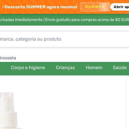
⚡
Desconto SUMMER agora mesmo!
SUMMER
Abrir a
achadas imediatamente |
Envio gratuito para compras acima de 80 EUR
Grossista
o
Corpo e higiene
Crianças
Homem
Saúde