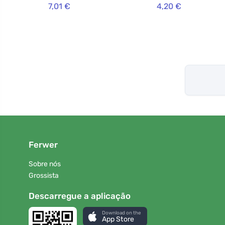
7,01 €
4,20 €
ml)
Ferwer
Sobre nós
Grossista
Descarregue a aplicação
Download on the
App Store