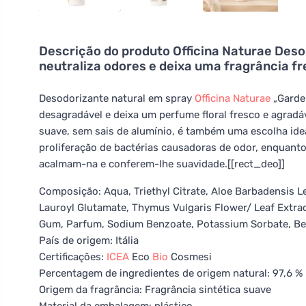
Descrição do produto
Officina Naturae Deso
neutraliza odores e deixa uma fragrância f
Desodorizante natural em spray
Officina Naturae
„Garden
desagradável e deixa um perfume floral fresco e agradá
suave, sem sais de alumínio, é também uma escolha ideal 
proliferação de bactérias causadoras de odor, enquanto
acalmam-na e conferem-lhe suavidade.[[rect_deo]]
Composição: Aqua, Triethyl Citrate, Aloe Barbadensis Le
Lauroyl Glutamate, Thymus Vulgaris Flower/ Leaf Extract
Gum, Parfum, Sodium Benzoate, Potassium Sorbate, Benzy
País de origem: Itália
Certificações:
ICEA
Eco
Bio
Cosmesi
Percentagem de ingredientes de origem natural: 97,6 %
Origem da fragrância: Fragrância sintética suave