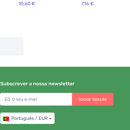
10,60 €
7,16 €
ml) - torna a penteação
espigadas
mais fácil
Subscrever a nossa newsletter
Iniciar Sessão
Português / EUR