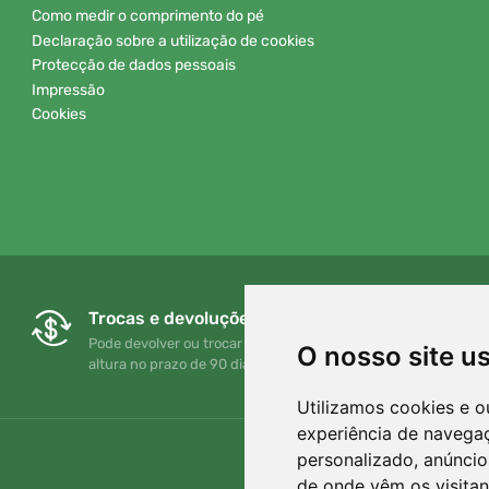
Como medir o comprimento do pé
Declaração sobre a utilização de cookies
Protecção de dados pessoais
Impressão
Cookies
Trocas e devoluções gratuitas
Pode devolver ou trocar a sua encomenda em qualquer
O nosso site u
altura no prazo de 90 dias
Utilizamos cookies e o
experiência de navega
personalizado, anúncios
de onde vêm os visitan