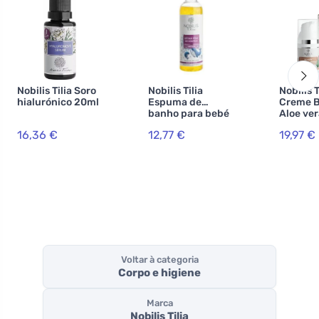
Nobilis Tilia Soro
Nobilis Tilia
Nobilis T
hialurónico 20ml
Espuma de
Creme 
banho para bebé
Aloe ver
Matylda 200 ml
30ml
16,36 €
12,77 €
19,97 €
Voltar à categoria
Corpo e higiene
Marca
Nobilis Tilia