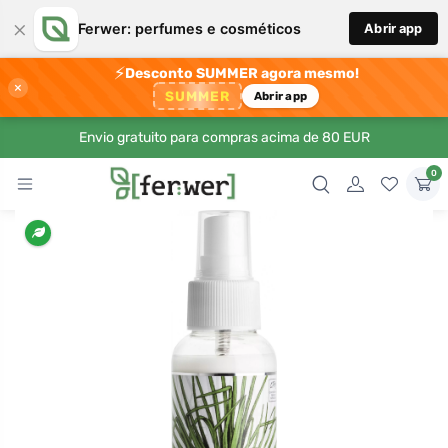
×
Ferwer: perfumes e cosméticos
Abrir app
⚡
Desconto SUMMER agora mesmo!
×
SUMMER
Abrir app
Envio gratuito para compras acima de 80 EUR
0