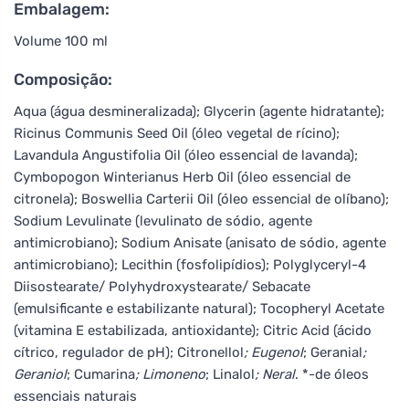
Embalagem:
Volume 100 ml
Composição:
Aqua (água desmineralizada); Glycerin (agente hidratante);
Ricinus Communis Seed Oil (óleo vegetal de rícino);
Lavandula Angustifolia Oil (óleo essencial de lavanda);
Cymbopogon Winterianus Herb Oil (óleo essencial de
citronela); Boswellia Carterii Oil (óleo essencial de olíbano);
Sodium Levulinate (levulinato de sódio, agente
antimicrobiano); Sodium Anisate (anisato de sódio, agente
antimicrobiano); Lecithin (fosfolipídios); Polyglyceryl-4
Diisostearate/ Polyhydroxystearate/ Sebacate
(emulsificante e estabilizante natural); Tocopheryl Acetate
(vitamina E estabilizada, antioxidante); Citric Acid (ácido
cítrico, regulador de pH); Citronellol
; Eugenol
; Geranial
;
Geraniol
; Cumarina
; Limoneno
; Linalol
; Neral
. *-de óleos
essenciais naturais