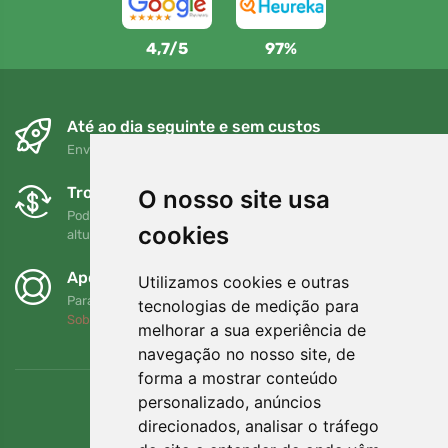
4,7/5
97%
Até ao dia seguinte e sem custos
Envio gratuito para encomendas superiores a 80 EUR
Trocas e devoluções gratuitas
O nosso site usa
Pode devolver ou trocar a sua encomenda em qualquer
cookies
altura no prazo de 90 dias
Apoiamos a Trees.org
Utilizamos cookies e outras
Para cada encomenda plantamos uma árvore! Leia mais
tecnologias de medição para
Sobre nós
.
melhorar a sua experiência de
navegação no nosso site, de
forma a mostrar conteúdo
personalizado, anúncios
direcionados, analisar o tráfego