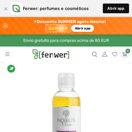
×
Ferwer: perfumes e cosméticos
Abrir app
⚡
Desconto SUMMER agora mesmo!
×
SUMMER
Abrir app
Envio gratuito para compras acima de 80 EUR
0