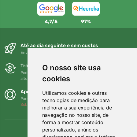
4,7/5
97%
Até ao dia seguinte e sem custos
Envio gratuito para encomendas superiores a 80 EUR
Trocas e devoluções gratuitas
O nosso site usa
Pode devolver ou trocar a sua encomenda em qualquer
cookies
altura no prazo de 90 dias
Apoiamos a Trees.org
Utilizamos cookies e outras
Para cada encomenda plantamos uma árvore! Leia mais
tecnologias de medição para
Sobre nós
.
melhorar a sua experiência de
navegação no nosso site, de
forma a mostrar conteúdo
personalizado, anúncios