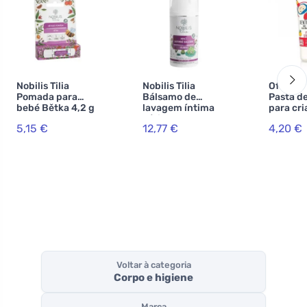
Nobilis Tilia
Nobilis Tilia
Officina
Pomada para
Bálsamo de
Pasta d
bebé Bětka 4,2 g
lavagem íntima
para cri
Jůlinka 100 ml
BIO de 
5,15 €
12,77 €
4,20 €
(75 ml) 
flúor
Voltar à categoria
Corpo e higiene
Marca