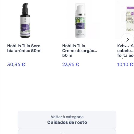
Nobilis Tilia Soro
Nobilis Tilia
Kvitok S
hialurónico 50ml
Creme de argão
cabelo
50 ml
fortalec
ml) - a
30,36 €
23,96 €
10,10 €
para qu
cabelo
Voltar à categoria
Cuidados de rosto