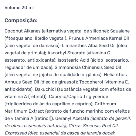
Volume 20 ml
Composição:
Coconut Alkanes (alternativa vegetal de silicone); Squalane
(fitosqualano, lipídio vegetal); Prunus Armeniaca Kernel Oil
(óleo vegetal de damasco); Limnanthes Alba Seed Oil (óleo
vegetal de prímula); Ascorbyl Stearate (vitamina C
estearato, antioxidante); Isostearic Acid (ácido isostearico,
regulador de umidade); Simmondsia Chinensis Seed Oil
(óleo vegetal de jojoba de qualidade orgânica); Helianthus
Annuus Seed Oil (óleo de girassol); Tocopherol (vitamina E,
antioxidante); Bakuchiol (substância vegetal com efeitos de
vitamina A (retinol)); Caprylic/Capric Triglyceride
(triglicerídeo de ácido caprílico e cáprico); Crithmum
Maritimum Extract (extrato de funcho marinho com efeitos
de vitamina A (retinol)); Geranyl Acetate
(acetato de geranil,
de óleos essenciais naturais); Citrus Sinensis Peel Oil
Expressed (óleo essencial da casca de laranja doce);