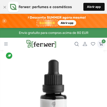
×
Ferwer: perfumes e cosméticos
Abrir app
⚡
Desconto SUMMER agora mesmo!
×
SUMMER
Abrir app
Envio gratuito para compras acima de 80 EUR
0