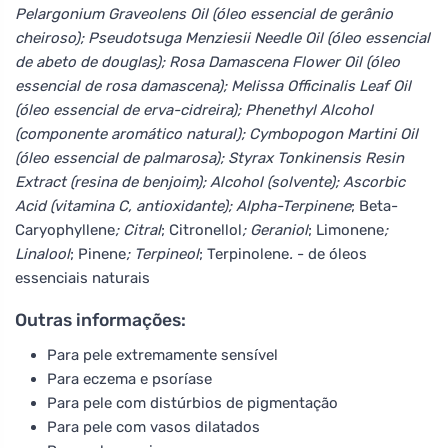
Pelargonium Graveolens Oil (óleo essencial de gerânio
cheiroso); Pseudotsuga Menziesii Needle Oil (óleo essencial
de abeto de douglas); Rosa Damascena Flower Oil (óleo
essencial de rosa damascena); Melissa Officinalis Leaf Oil
(óleo essencial de erva-cidreira); Phenethyl Alcohol
(componente aromático natural); Cymbopogon Martini Oil
(óleo essencial de palmarosa); Styrax Tonkinensis Resin
Extract (resina de benjoim); Alcohol (solvente); Ascorbic
Acid (vitamina C, antioxidante); Alpha-Terpinene
; Beta-
Caryophyllene
; Citral
; Citronellol
; Geraniol
; Limonene
;
Linalool
; Pinene
; Terpineol
; Terpinolene
.
- de óleos
essenciais naturais
Outras informações:
Para pele extremamente sensível
Para eczema e psoríase
Para pele com distúrbios de pigmentação
Para pele com vasos dilatados