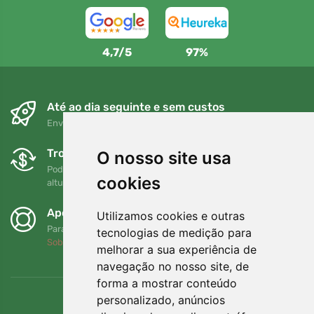
4,7/5
97%
Até ao dia seguinte e sem custos
Envio gratuito para encomendas superiores a 80 EUR
Trocas e devoluções gratuitas
O nosso site usa
Pode devolver ou trocar a sua encomenda em qualquer
cookies
altura no prazo de 90 dias
Apoiamos a Trees.org
Utilizamos cookies e outras
Para cada encomenda plantamos uma árvore! Leia mais
tecnologias de medição para
Sobre nós
.
melhorar a sua experiência de
navegação no nosso site, de
forma a mostrar conteúdo
personalizado, anúncios