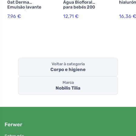
Oat Derma
Água Biofloral
hialuró
Emulsão lavante
para bebés 200
sem perfume 250
ml
7,96 €
12,71 €
16,36 
ml
Voltar à categoria
Corpo e higiene
Marca
Nobilis Tilia
Ferwer