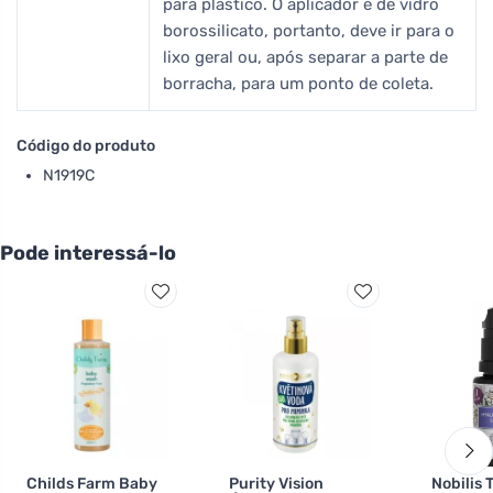
para plástico. O aplicador é de vidro
borossilicato, portanto, deve ir para o
lixo geral ou, após separar a parte de
borracha, para um ponto de coleta.
Código do produto
N1919C
Pode interessá-lo
Childs Farm Baby
Purity Vision
Nobilis T