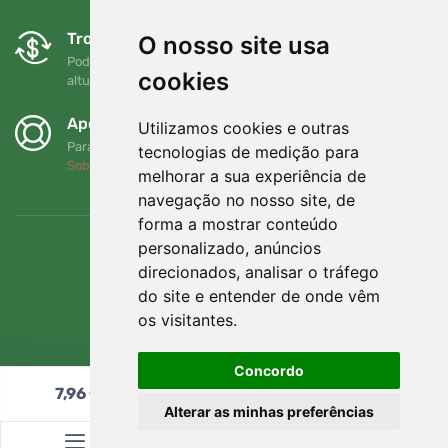
Trocas e devoluções gratuitas
O nosso site usa
Pode devolver ou trocar a sua encomenda em qualquer
cookies
altura no prazo de 90 dias
Apoiamos a Trees.org
Utilizamos cookies e outras
Para cada encomenda plantamos uma árvore! Leia mais
tecnologias de medição para
Sobre nós
.
melhorar a sua experiência de
navegação no nosso site, de
forma a mostrar conteúdo
personalizado, anúncios
direcionados, analisar o tráfego
do site e entender de onde vêm
os visitantes.
Concordo
7,96
€
Adicionar ao carrinho
Alterar as minhas preferências