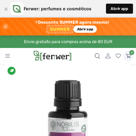
×
Ferwer: perfumes e cosméticos
Abrir app
⚡
Desconto SUMMER agora mesmo!
×
SUMMER
Abrir app
Envio gratuito para compras acima de 80 EUR
0