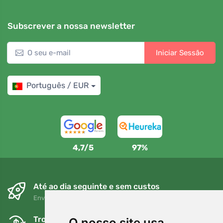
Subscrever a nossa newsletter
Iniciar Sessão
Português / EUR
4,7/5
97%
Até ao dia seguinte e sem custos
Envio gratuito para encomendas superiores a 80 EUR
Trocas e devoluções gratuitas
O nosso site usa