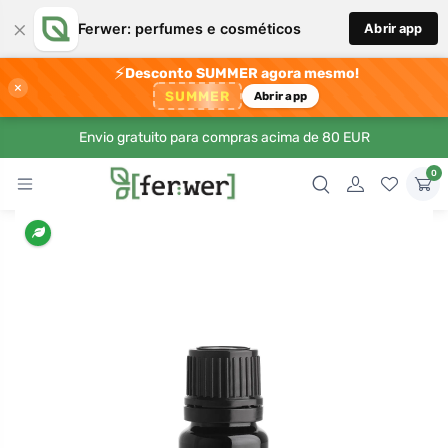
×
Ferwer: perfumes e cosméticos
Abrir app
⚡
Desconto SUMMER agora mesmo!
×
SUMMER
Abrir app
Envio gratuito para compras acima de 80 EUR
0