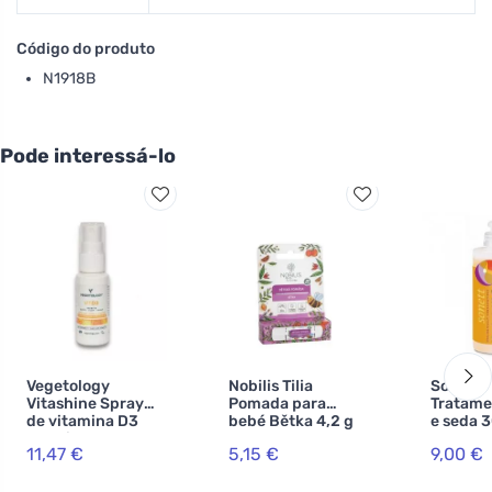
Código do produto
N1918B
Pode interessá-lo
Vegetology
Nobilis Tilia
Sonett
Vitashine Spray
Pomada para
Tratame
de vitamina D3
bebé Bětka 4,2 g
e seda 
1000 iu, 20 ml
11,47 €
5,15 €
9,00 €