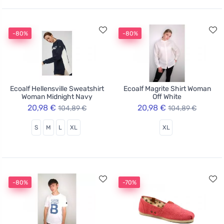
-80%
-80%
Ecoalf Hellensville Sweatshirt
Ecoalf Magrite Shirt Woman
Woman Midnight Navy
Off White
20,98 €
20,98 €
104,89 €
104,89 €
S
M
L
XL
XL
-80%
-70%