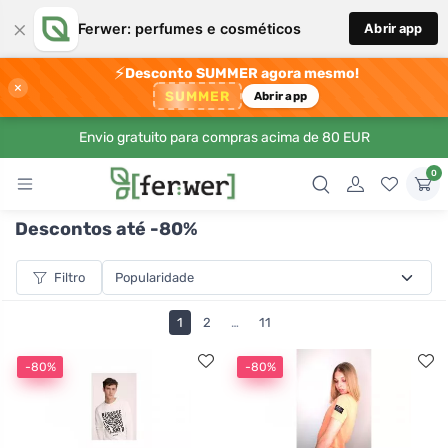
×
Ferwer: perfumes e cosméticos
Abrir app
⚡
Desconto SUMMER agora mesmo!
×
SUMMER
Abrir app
Envio gratuito para compras acima de 80 EUR
0
Descontos até -80%
Filtro
1
2
…
11
-80%
-80%