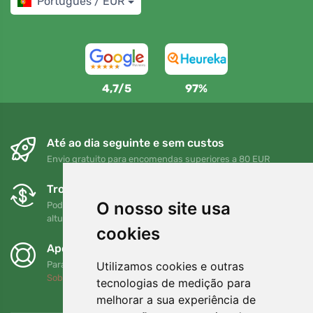
Português / EUR
4,7/5
97%
Até ao dia seguinte e sem custos
Envio gratuito para encomendas superiores a 80 EUR
Trocas e devoluções gratuitas
O nosso site usa
Pode devolver ou trocar a sua encomenda em qualquer
altura no prazo de 90 dias
cookies
Apoiamos a Trees.org
Utilizamos cookies e outras
Para cada encomenda plantamos uma árvore! Leia mais
Sobre nós
.
tecnologias de medição para
melhorar a sua experiência de