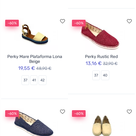
-60%
-60%
Perky Mare Plataforma Lona
Perky Rustic Red
Beige
13,16 €
32,90 €
19,55 €
48,90 €
37
40
37
41
42
-60%
-60%