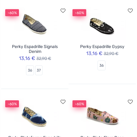
-60%
-60%
Perky Espadrille Signals
Perky Espadrille Gypsy
Denim
13,16 €
32,90 €
13,16 €
32,90 €
36
36
37
-60%
-60%