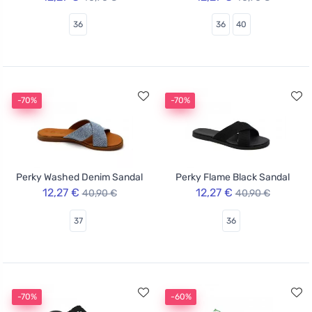
36
36
40
-70%
-70%
Perky Washed Denim Sandal
Perky Flame Black Sandal
12,27 €
12,27 €
40,90 €
40,90 €
37
36
-70%
-60%