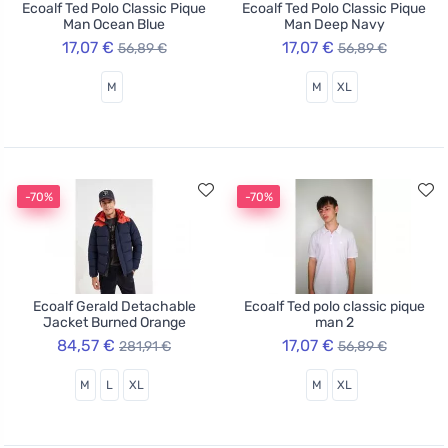
Ecoalf Ted Polo Classic Pique
Ecoalf Ted Polo Classic Pique
Man Ocean Blue
Man Deep Navy
17,07 €
17,07 €
56,89 €
56,89 €
M
M
XL
-70%
-70%
Ecoalf Gerald Detachable
Ecoalf Ted polo classic pique
Jacket Burned Orange
man 2
84,57 €
17,07 €
281,91 €
56,89 €
M
L
XL
M
XL