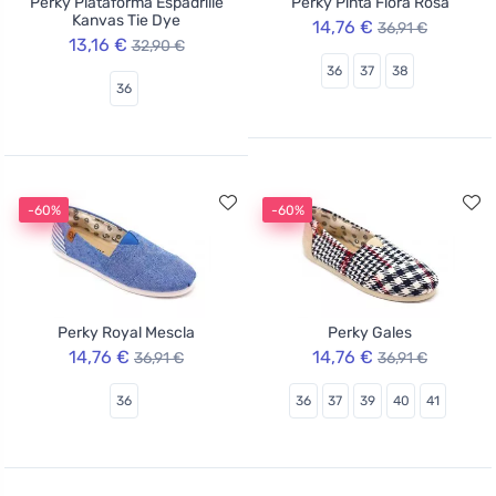
Perky Plataforma Espadrille
Perky Pinta Flora Rosa
Kanvas Tie Dye
14,76 €
36,91 €
13,16 €
32,90 €
36
37
38
36
-60%
-60%
Perky Royal Mescla
Perky Gales
14,76 €
14,76 €
36,91 €
36,91 €
36
36
37
39
40
41