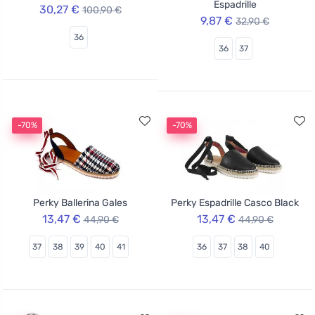
Espadrille
30,27 €
100,90 €
9,87 €
32,90 €
36
36
37
-70%
-70%
Perky Ballerina Gales
Perky Espadrille Casco Black
13,47 €
13,47 €
44,90 €
44,90 €
37
38
39
40
41
36
37
38
40