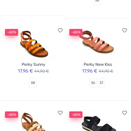
36
-60%
-60%
Perky Sunny
Perky New Kiss
17,96 €
17,96 €
44,90 €
44,90 €
38
36
37
-60%
-60%