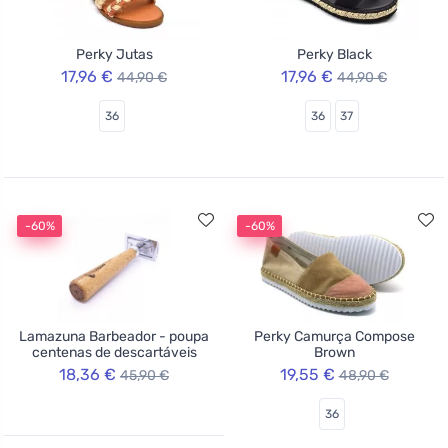
Perky Jutas
Perky Black
17,96 €
17,96 €
44,90 €
44,90 €
36
36
37
-60%
-60%
Lamazuna Barbeador - poupa
Perky Camurça Compose
centenas de descartáveis
Brown
18,36 €
19,55 €
45,90 €
48,90 €
36