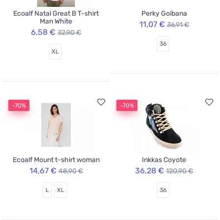
Ecoalf Natal Great B T-shirt
Perky Goibana
Man White
11,07 €
36,91 €
6,58 €
32,90 €
36
XL
-70%
-70%
Ecoalf Mount t-shirt woman
Inkkas Coyote
14,67 €
36,28 €
48,90 €
120,90 €
L
XL
36