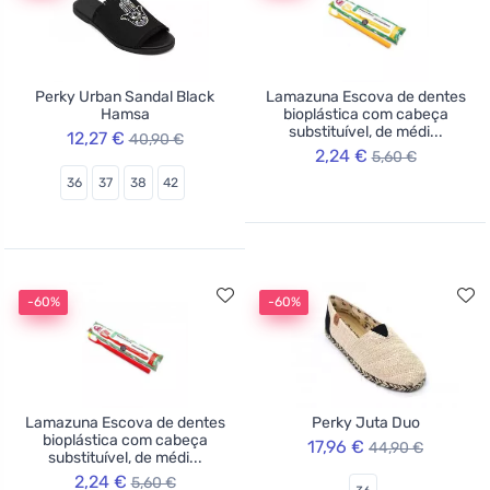
Perky Urban Sandal Black
Lamazuna Escova de dentes
Hamsa
bioplástica com cabeça
substituível, de médi...
12,27 €
40,90 €
2,24 €
5,60 €
36
37
38
42
-60%
-60%
Lamazuna Escova de dentes
Perky Juta Duo
bioplástica com cabeça
17,96 €
44,90 €
substituível, de médi...
2,24 €
5,60 €