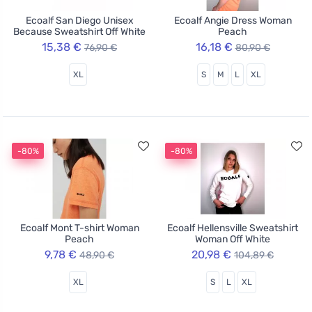
Ecoalf San Diego Unisex
Ecoalf Angie Dress Woman
Because Sweatshirt Off White
Peach
15,38 €
16,18 €
76,90 €
80,90 €
XL
S
M
L
XL
-80%
-80%
Ecoalf Mont T-shirt Woman
Ecoalf Hellensville Sweatshirt
Peach
Woman Off White
9,78 €
20,98 €
48,90 €
104,89 €
XL
S
L
XL