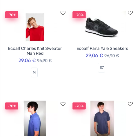
-70%
-70%
Ecoalf Charles Knit Sweater
Ecoalf Pana Yale Sneakers
Man Red
29,06 €
96,90 €
29,06 €
96,90 €
37
M
-70%
-70%