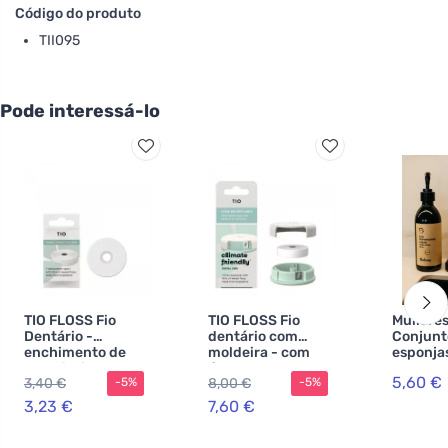
Código do produto
TII095
Pode interessá-lo
TIO FLOSS Fio
TIO FLOSS Fio
Muliere
Dentário -
dentário com
Conjunt
enchimento de
moldeira - com
esponja
substituição -
óleo de menta e
lavage
5,60 €
3,40 €
8,00 €
-5%
-5%
com menta e óleo
de coco orgânico
universa
de coco orgânico
peças) 
3,23 €
7,60 €
compost