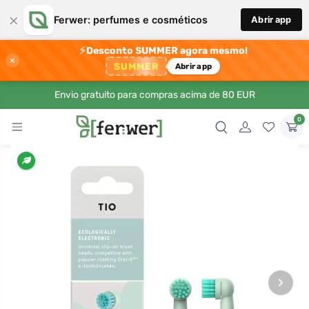
×
Ferwer: perfumes e cosméticos
Abrir app
⚡
Desconto SUMMER agora mesmo!
×
SUMMER
Abrir app
Envio gratuito para compras acima de 80 EUR
0
›