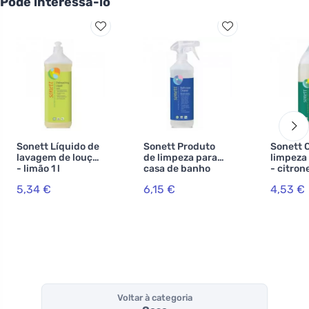
Pode interessá-lo
Sonett Líquido de
Sonett Produto
Sonett 
lavagem de louça
de limpeza para
limpeza 
- limão 1 l
casa de banho
- citron
500 ml
ml
5,34 €
6,15 €
4,53 €
Voltar à categoria