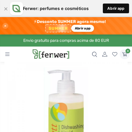
×
Ferwer: perfumes e cosméticos
Abrir app
⚡
Desconto SUMMER agora mesmo!
×
SUMMER
Abrir app
Envio gratuito para compras acima de 80 EUR
0