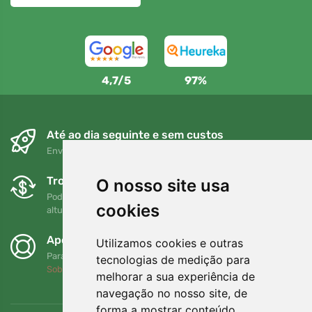
4,7/5
97%
Até ao dia seguinte e sem custos
Envio gratuito para encomendas superiores a 80 EUR
Trocas e devoluções gratuitas
O nosso site usa
Pode devolver ou trocar a sua encomenda em qualquer
cookies
altura no prazo de 90 dias
Apoiamos a Trees.org
Utilizamos cookies e outras
Para cada encomenda plantamos uma árvore! Leia mais
tecnologias de medição para
Sobre nós
.
melhorar a sua experiência de
navegação no nosso site, de
forma a mostrar conteúdo