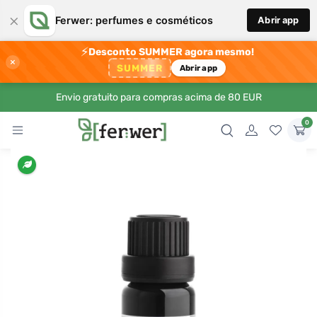
×
Ferwer: perfumes e cosméticos
Abrir app
⚡
Desconto SUMMER agora mesmo!
×
SUMMER
Abrir app
Envio gratuito para compras acima de 80 EUR
0