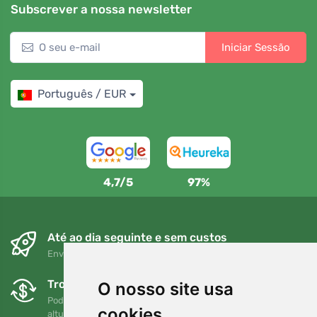
Subscrever a nossa newsletter
Iniciar Sessão
Português / EUR
4,7/5
97%
Até ao dia seguinte e sem custos
Envio gratuito para encomendas superiores a 80 EUR
Trocas e devoluções gratuitas
O nosso site usa
Pode devolver ou trocar a sua encomenda em qualquer
cookies
altura no prazo de 90 dias