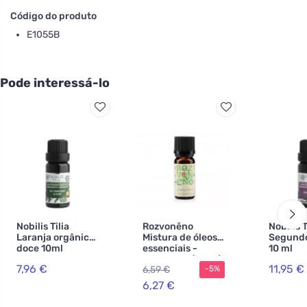
Código do produto
E1055B
Pode interessá-lo
Nobilis Tilia
Rozvoněno
Nobilis T
Laranja orgânica,
Mistura de óleos
Segundo
doce 10ml
essenciais -
10 ml
Despertar (10 ml)
7,96 €
11,95 €
6,59 €
-5%
- com limão,
laranja e rosa de
6,27 €
palma