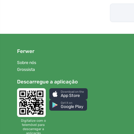
Ferwer
Sobre nós
Grossista
Descarregue a aplicação
Download on the
App Store
Get it on
Google Play
Digitalize com o
telemóvel para
descarregar a
aplicação