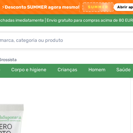
⚡
Desconto SUMMER agora mesmo!
SUMMER
Abrir a
achadas imediatamente |
Envio gratuito para compras acima de 80 EUR
Grossista
o
Corpo e higiene
Crianças
Homem
Saúde