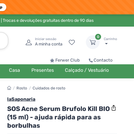
pp
| Trocas e devoluções gratuitas dentro de 90 dias
0
Iniciar sessão
Carrinho
A minha conta
Ferwer Club
Contacto
Casa
Presentes
Calçado / Vestuário
/
Rosto
/
Cuidados de rosto
laSaponaria
SOS Acne Serum Brufolo Kill BIO
(15 ml) - ajuda rápida para as
borbulhas