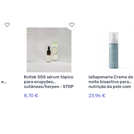
Kvitok SOS sérum tópico
laSaponaria Creme de
3 em
para erupções
noite bioactivo para
cutâneas/herpes - STOP
nutrição da pele com
lsas
ACNE 10 ml
BIO de mirtilo (50 ml)
8,70 €
23,96 €