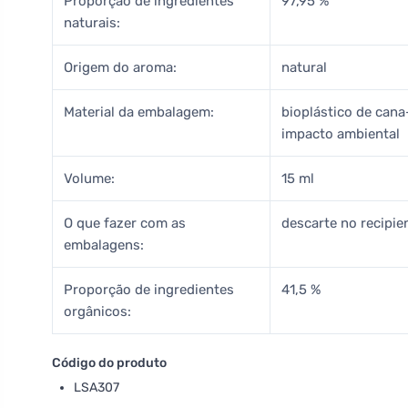
Proporção de ingredientes
97,95 %
naturais:
Origem do aroma:
natural
Material da embalagem:
bioplástico de can
impacto ambiental
Volume:
15 ml
O que fazer com as
descarte no recipie
embalagens:
Proporção de ingredientes
41,5 %
orgânicos:
Código do produto
LSA307