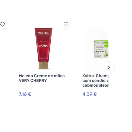
Weleda Creme de mãos
Kvitok Champô sólido
VERY CHERRY
com condicionador para
cabelos oleosos Árvore
de chá (25 g) - com
7,16 €
4,39 €
queratina vegetal