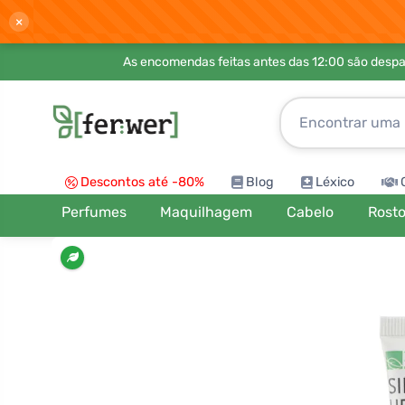
×
As encomendas feitas antes das 12:00 são desp
Descontos até -80%
Blog
Léxico
Perfumes
Maquilhagem
Cabelo
Rost