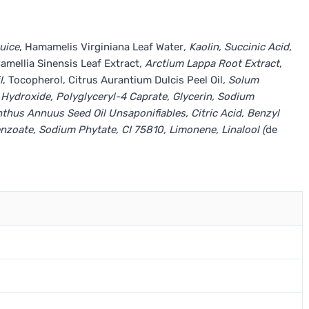
uice
, Hamamelis Virginiana Leaf Water
, Kaolin, Succinic Acid,
Camellia Sinensis Leaf Extract
, Arctium Lappa Root Extract
,
l
, Tocopherol, Citrus Aurantium Dulcis Peel Oil
, Solum
ydroxide, Polyglyceryl-4 Caprate, Glycerin, Sodium
nthus Annuus Seed Oil Unsaponifiables, Citric Acid, Benzyl
nzoate, Sodium Phytate, CI 75810, Limonene, Linalool (
de