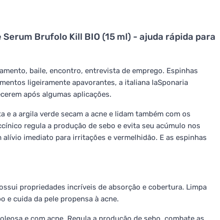
Serum Brufolo Kill BIO (15 ml) - ajuda rápida para
mento, baile, encontro, entrevista de emprego. Espinhas
mentos ligeiramente apavorantes, a italiana laSponaria
ecerem após algumas aplicações.
ta e a argila verde secam a acne e lidam também com os
ccínico regula a produção de sebo e evita seu acúmulo nos
alívio imediato para irritações e vermelhidão. E as espinhas
ssui propriedades incríveis de absorção e cobertura. Limpa
o e cuida da pele propensa à acne.
, oleosa e com acne. Regula a produção de sebo, combate as