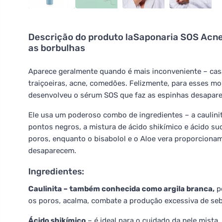
Descrição do produto
laSaponaria SOS Acne 
as borbulhas
Aparece geralmente quando é mais inconveniente – casa
traiçoeiras, acne, comedões. Felizmente, para esses mo
desenvolveu o sérum SOS que faz as espinhas desapar
Ele usa um poderoso combo de ingredientes – a caulini
pontos negros, a mistura de ácido shikímico e ácido su
poros, enquanto o bisabolol e o Aloe vera proporcionam 
desaparecem.
Ingredientes:
Caulinita – também conhecida como argila branca,
po
os poros, acalma, combate a produção excessiva de seb
Ácido shikímico
– é ideal para o cuidado da pele mista