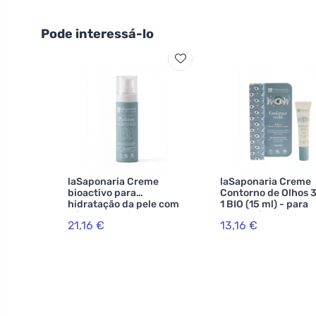
Pode interessá-lo
laSaponaria Creme
laSaponaria Creme
bioactivo para
Contorno de Olhos 
hidratação da pele com
1 BIO (15 ml) - para
bálsamo de limão BIO
rugas, círculos e bo
21,16 €
13,16 €
(50 ml)
debaixo dos olhos