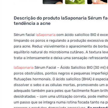
Descrição do produto
laSaponaria Sérum faci
tendência a acne
Sérum facial
laSaponaria
com ácido salicílico BIO é exc
limpando os poros e regulando a produção excessiva d
para acne. Reduz visivelmente o aparecimento de borb
equilíbrio natural do microbioma cutâneo. A textura le
trata-a intensamente e deixa uma sensação refrescante
laSaponaria
Sérum Facial – Ácido Salicílico BIO (30 ml)
poros obstruídos, pontos negros e pequenas imperfei
flutuações hormonais. O ácido salicílico (BHA) é especi
dissolver o sebo e as células mortas, promovendo um a
adequado também para peles que facilmente ficam bril
desidratadas – com uma utilização correta, pode melhora
um passo que se integra numa rotina focada tanto na