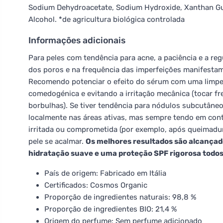
Sodium Dehydroacetate, Sodium Hydroxide, Xanthan Gu
Alcohol. *de agricultura biológica controlada
Informações adicionais
Para peles com tendência para acne, a paciência e a re
dos poros e na frequência das imperfeições manifest
Recomendo potenciar o efeito do sérum com uma limpe
comedogénica e evitando a irritação mecânica (tocar f
borbulhas). Se tiver tendência para nódulos subcutâneo
localmente nas áreas ativas, mas sempre tendo em conta
irritada ou comprometida (por exemplo, após queimadur
pele se acalmar.
Os melhores resultados são alcanç
hidratação suave e uma proteção SPF rigorosa todos 
País de origem: Fabricado em Itália
Certificados: Cosmos Organic
Proporção de ingredientes naturais: 98,8 %
Proporção de ingredientes BIO: 21,4 %
Origem do perfume: Sem perfume adicionado