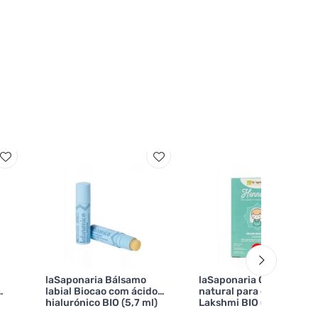
laSaponaria Bálsamo
laSaponaria Corante
labial Biocao com ácido
natural para o cabelo
hialurónico BIO (5,7 ml)
Lakshmi BIO (100 g) -
do
avelã