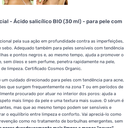
al - Ácido salicílico BIO (30 ml) - para pele com
ecional pela sua ação em profundidade contra as imperfeições,
e sebo. Adequado também para peles sensíveis com tendência
ulhas e pontos negros e, ao mesmo tempo, ajuda a promover o
ve, sem óleos e sem perfume, penetra rapidamente na pele,
 de limpeza. Certificado Cosmos Organic.
 é um cuidado direcionado para peles com tendência para acne,
ções que surgem frequentemente na zona T ou em períodos de
almente procurado por atuar no interior dos poros: ajuda a
speto mais limpo da pele e uma textura mais suave. O sérum é
hantes, mas que ao mesmo tempo podem ser sensíveis e
r o equilíbrio entre limpeza e conforto. Vai apreciá-lo como
 prevenção como no tratamento de borbulhas emergentes, sem