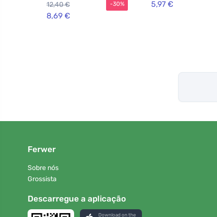
5,97 €
12,40 €
-30%
8,69 €
Ferwer
Sobre nós
Grossista
Descarregue a aplicação
Download on the