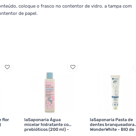
onteúdo, coloque o frasco no contentor de vidro, a tampa com
ontentor de papel.
 flor
laSaponaria Água
laSaponaria Pasta de
)
micelar hidratante com
dentes branqueadora
prebióticos (200 ml) -
WonderWhite - BIO de
com rosa de Damasco e
menta e carvão activa