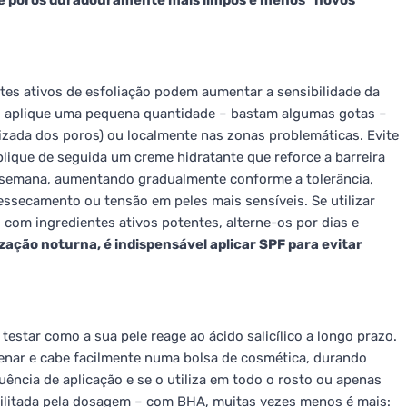
e poros duradouramente mais limpos e menos "novos"
ntes ativos de esfoliação podem aumentar a sensibilidade da
e, aplique uma pequena quantidade – bastam algumas gotas –
lizada dos poros) ou localmente nas zonas problemáticas. Evite
plique de seguida um creme hidratante que reforce a barreira
 semana, aumentando gradualmente conforme a tolerância,
ssecamento ou tensão em peles mais sensíveis. Se utilizar
com ingredientes ativos potentes, alterne-os por dias e
zação noturna, é indispensável aplicar SPF para evitar
testar como a sua pele reage ao ácido salicílico a longo prazo.
enar e cabe facilmente numa bolsa de cosmética, durando
ncia de aplicação e se o utiliza em todo o rosto ou apenas
cilitada pela dosagem – com BHA, muitas vezes menos é mais: