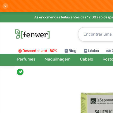
×
As encomendas feitas antes das 12:00 são desp
Descontos até -80%
Blog
Léxico
Perfumes
Maquilhagem
Cabelo
Rost