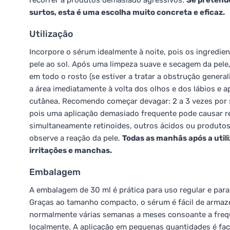
recorrer a produtos demasiado agressivos.
Se pretend
surtos, esta é uma escolha muito concreta e eficaz.
Utilização
Incorpore o sérum idealmente à noite, pois os ingredie
pele ao sol. Após uma limpeza suave e secagem da pel
em todo o rosto (se estiver a tratar a obstrução genera
a área imediatamente à volta dos olhos e dos lábios e a
cutânea. Recomendo começar devagar: 2 a 3 vezes por
pois uma aplicação demasiado frequente pode causar re
simultaneamente retinoides, outros ácidos ou produtos 
observe a reação da pele.
Todas as manhãs após a utili
irritações e manchas.
Embalagem
A embalagem de 30 ml é prática para uso regular e para 
Graças ao tamanho compacto, o sérum é fácil de armaz
normalmente várias semanas a meses consoante a frequê
localmente. A aplicação em pequenas quantidades é fa