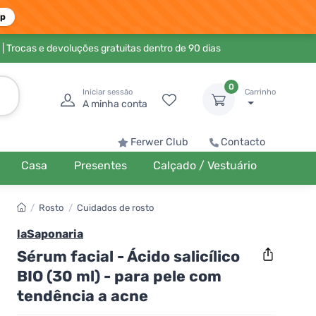
pp
| Trocas e devoluções gratuitas dentro de 90 dias
0
Iniciar sessão
Carrinho
A minha conta
Ferwer Club
Contacto
Casa
Presentes
Calçado / Vestuário
/
Rosto
/
Cuidados de rosto
laSaponaria
Sérum facial - Ácido salicílico
BIO (30 ml) - para pele com
tendência a acne