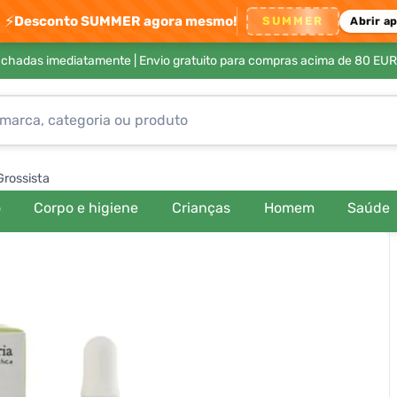
⚡
Desconto SUMMER agora mesmo!
SUMMER
Abrir a
achadas imediatamente |
Envio gratuito para compras acima de 80 EUR
Grossista
o
Corpo e higiene
Crianças
Homem
Saúde