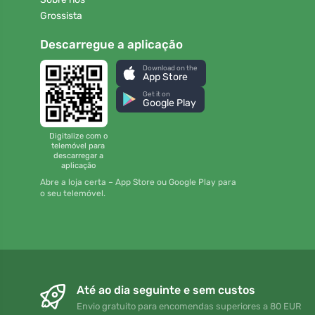
Grossista
Descarregue a aplicação
Download on the
App Store
Get it on
Google Play
Digitalize com o
telemóvel para
descarregar a
aplicação
Abre a loja certa – App Store ou Google Play para
o seu telemóvel.
Até ao dia seguinte e sem custos
Envio gratuito para encomendas superiores a 80 EUR