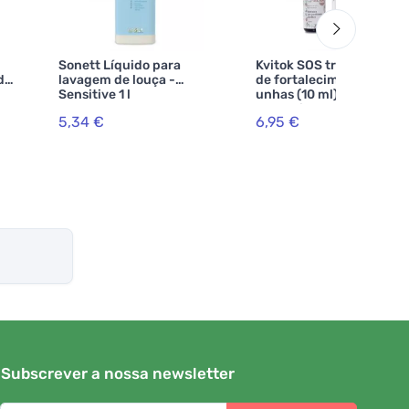
Sonett Líquido para
Kvitok SOS tratamento
de
lavagem de louça -
de fortalecimento das
Sensitive 1 l
unhas (10 ml) - promove
o crescimento das unhas
5,34 €
6,95 €
e suaviza a pele
Subscrever a nossa newsletter