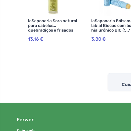
laSaponaria Soro natural
laSaponaria Bálsam
para cabelos
labial Biocao com á
quebradiços e frisados
hialurónico BIO (5,7
BIO (50 ml)
13,16 €
3,80 €
Cuid
Ferwer
Sobre nós