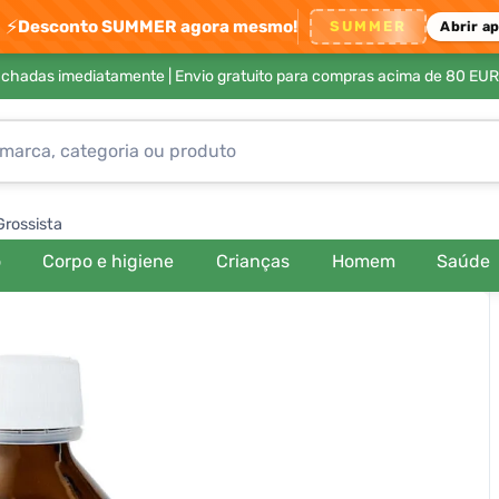
⚡
Desconto SUMMER agora mesmo!
SUMMER
Abrir a
achadas imediatamente |
Envio gratuito para compras acima de 80 EUR
Grossista
o
Corpo e higiene
Crianças
Homem
Saúde