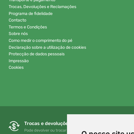
Trocas, Devoluções e Reclamações
Programa de fidelidade
Contacto
Termos e Condições
Sobre nós
Como medir o comprimento do pé
Declaração sobre a utilização de cookies
Protecção de dados pessoais
Impressão
Cookies
Trocas e devoluções gratuitas
Pode devolver ou trocar a sua encomenda em qualquer
O nosso site u