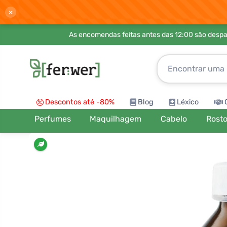
×
As encomendas feitas antes das 12:00 são desp
Descontos até -80%
Blog
Léxico
Perfumes
Maquilhagem
Cabelo
Rost