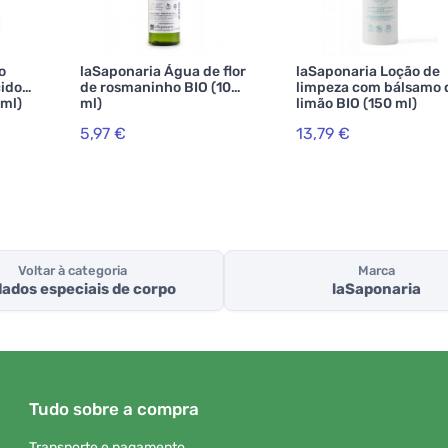
o
laSaponaria Água de flor
laSaponaria Loção de
cido
de rosmaninho BIO (100
limpeza com bálsamo 
 ml)
ml)
limão BIO (150 ml)
5,97 €
13,79 €
Voltar à categoria
Marca
ados especiais de corpo
laSaponaria
Tudo sobre a compra
Transporte e pagamento