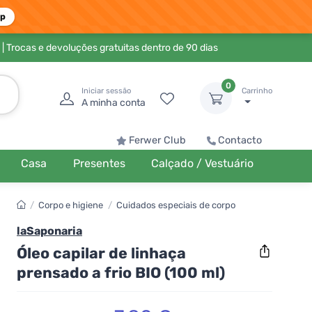
pp
| Trocas e devoluções gratuitas dentro de 90 dias
0
Iniciar sessão
Carrinho
A minha conta
Ferwer Club
Contacto
Casa
Presentes
Calçado / Vestuário
/
Corpo e higiene
/
Cuidados especiais de corpo
laSaponaria
Óleo capilar de linhaça
prensado a frio BIO (100 ml)