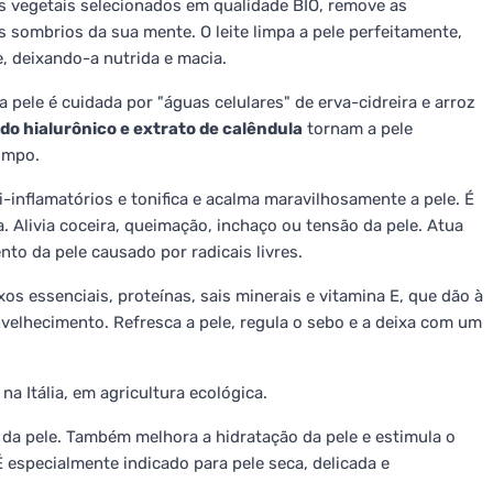
es vegetais selecionados em qualidade BIO, remove as
sombrios da sua mente. O leite limpa a pele perfeitamente,
, deixando-a nutrida e macia.
pele é cuidada por "águas celulares" de erva-cidreira e arroz
do hialurônico e extrato de calêndula
tornam a pele
limpo.
i-inflamatórios e tonifica e acalma maravilhosamente a pele. É
ca. Alivia coceira, queimação, inchaço ou tensão da pele. Atua
o da pele causado por radicais livres.
os essenciais, proteínas, sais minerais e vitamina E, que dão à
velhecimento. Refresca a pele, regula o sebo e a deixa com um
na Itália, em agricultura ecológica.
da pele. Também melhora a hidratação da pele e estimula o
É especialmente indicado para pele seca, delicada e