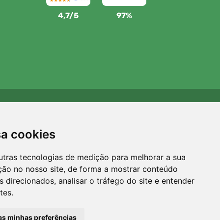
4,7/5
97%
Apoiamos a Trees.org
Para cada encomenda plantamos uma árvore! Leia mais
sa cookies
Sobre nós
.
utras tecnologias de medição para melhorar a sua
ção no nosso site, de forma a mostrar conteúdo
 direcionados, analisar o tráfego do site e entender
tes.
 as minhas preferências