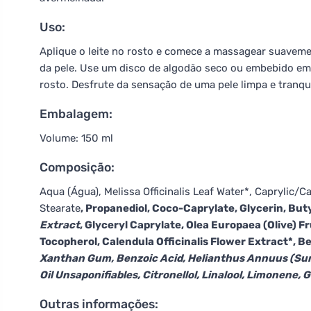
Uso:
Aplique o leite no rosto e comece a massagear suavem
da pele. Use um disco de algodão seco ou embebido em
rosto. Desfrute da sensação de uma pele limpa e tranqui
Embalagem:
Volume: 150 ml
Composição:
Aqua (Água), Melissa Officinalis Leaf Water*, Caprylic/C
Stearate
, Propanediol, Coco-Caprylate, Glycerin, Bu
Extract
, Glyceryl Caprylate, Olea Europaea (Olive) Fru
Tocopherol, Calendula Officinalis Flower Extract*, B
Xanthan Gum, Benzoic Acid, Helianthus Annuus (Sunf
Oil Unsaponifiables, Citronellol, Linalool, Limonene, 
Outras informações: