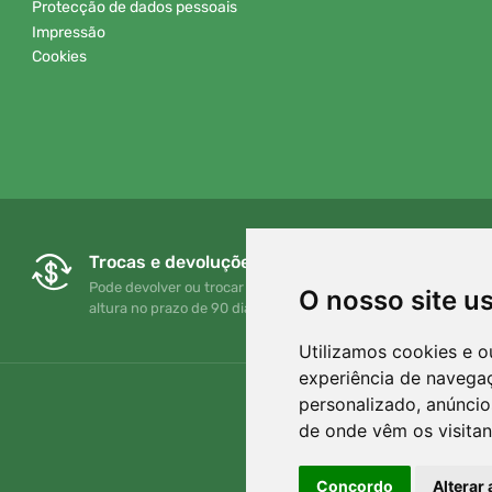
Protecção de dados pessoais
Impressão
Cookies
Trocas e devoluções gratuitas
Pode devolver ou trocar a sua encomenda em qualquer
O nosso site u
altura no prazo de 90 dias
Utilizamos cookies e o
experiência de navega
personalizado, anúncios
de onde vêm os visitan
Concordo
Alterar