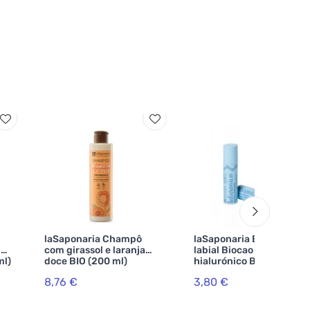
laSaponaria Champô
laSaponaria Bálsamo
da
com girassol e laranja
labial Biocao com ácido
ml)
doce BIO (200 ml)
hialurónico BIO (5,7 ml)
8,76 €
3,80 €