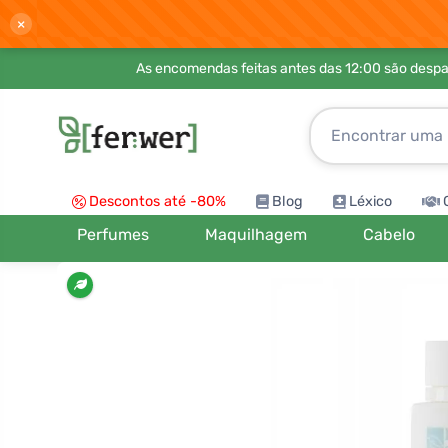
×
As encomendas feitas antes das 12:00 são desp
Descontos até -80%
Blog
Léxico
Perfumes
Maquilhagem
Cabelo