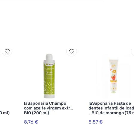
laSaponaria Champô
laSaponaria Pasta de
com azeite virgem extra
dentes infantil delica
0 ml)
BIO (200 ml)
- BIO de morango (75 
8,76 €
5,57 €