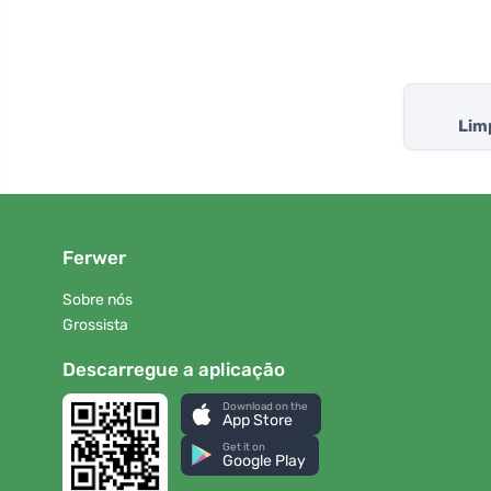
Lim
Ferwer
Sobre nós
Grossista
Descarregue a aplicação
Download on the
App Store
Get it on
Google Play