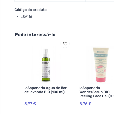
Código do produto
LSA116
Pode interessá-lo
laSaponaria Água de flor
laSaponaria
de lavanda BIO (100 ml)
WonderScrub BIO
Peeling Face Gel (10
5,97 €
8,76 €