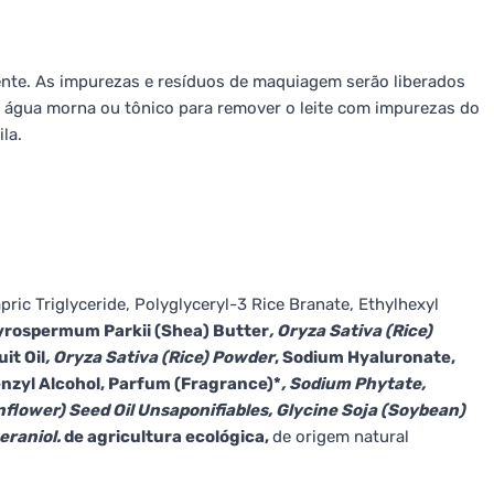
ente. As impurezas e resíduos de maquiagem serão liberados
 água morna ou tônico para remover o leite com impurezas do
la.
apric Triglyceride, Polyglyceryl-3 Rice Branate, Ethylhexyl
tyrospermum Parkii (Shea) Butter
, Oryza Sativa (Rice)
it Oil
, Oryza Sativa (Rice) Powder
, Sodium Hyaluronate,
enzyl Alcohol, Parfum (Fragrance)*
, Sodium Phytate,
lower) Seed Oil Unsaponifiables, Glycine Soja (Soybean)
Geraniol.
de agricultura ecológica,
de origem natural