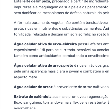
Este
leite de limpeza
, preparado a partir de ingredient
impurezas e a maquiagem da sua pele e os pensamentos 
sem danificar os mecanismos de defesa naturais da pele
A fórmula puramente vegetal não contém tensioativos; a 
preto, ricas em nutrientes e substâncias calmantes.
Áci
tonificada, relaxada e deixam um sorriso feliz no rosto 
Água celular ativa de erva-cidreira
possui efeitos ant
especialmente útil para pele irritada, sensível ou acnei
também como antioxidante, combatendo o envelheciment
Água celular ativa de arroz preto
é rica em ácidos grax
pele uma aparência mais clara e jovem e combatem o en
aspecto mate.
Água celular de arroz
é proveniente de arroz cultivado 
Extrato de calêndula
acalma e promove a regeneração 
fluxo sanguíneo, tornando-a mais flexível e resistente. 
avermelhada.