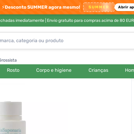
⚡
Desconto SUMMER agora mesmo!
SUMMER
Abrir a
achadas imediatamente |
Envio gratuito para compras acima de 80 EUR
Grossista
Rosto
Corpo e higiene
Crianças
Ho