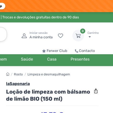
pp
| Trocas e devoluções gratuitas dentro de 90 dias
0
Iniciar sessão
Carrinho
A minha conta
Ferwer Club
Contacto
mem
Saúde
Casa
Presentes
/
Rosto
/
Limpeza e desmaquilhagem
laSaponaria
Loção de limpeza com bálsamo
de limão BIO (150 ml)