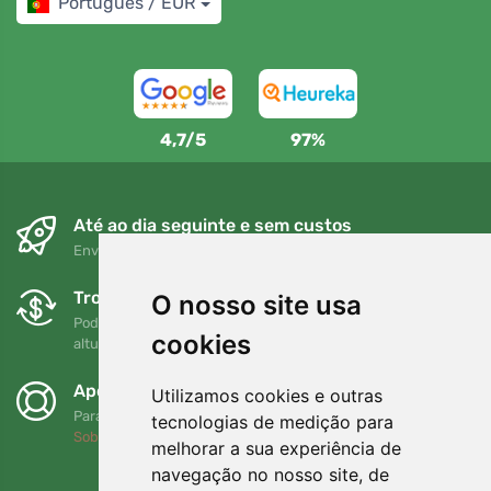
Português / EUR
4,7/5
97%
Até ao dia seguinte e sem custos
Envio gratuito para encomendas superiores a 80 EUR
Trocas e devoluções gratuitas
O nosso site usa
Pode devolver ou trocar a sua encomenda em qualquer
cookies
altura no prazo de 90 dias
Apoiamos a Trees.org
Utilizamos cookies e outras
Para cada encomenda plantamos uma árvore! Leia mais
tecnologias de medição para
Sobre nós
.
melhorar a sua experiência de
navegação no nosso site, de