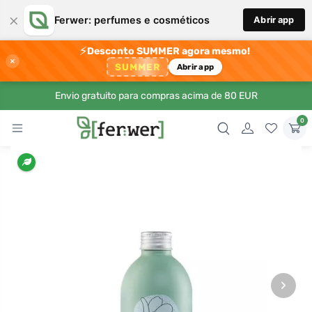
×
Ferwer: perfumes e cosméticos
Abrir app
⚡
Desconto SUMMER agora mesmo!
×
SUMMER
Abrir app
Envio gratuito para compras acima de 80 EUR
0
›