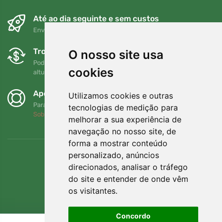
Até ao dia seguinte e sem custos
Envio gratuito para encomendas superiores a 80 EUR
Trocas e devoluções gratuitas
O nosso site usa
Pode devolver ou trocar a sua encomenda em qualquer
cookies
altura no prazo de 90 dias
Apoiamos a Trees.org
Utilizamos cookies e outras
Para cada encomenda plantamos uma árvore! Leia mais
tecnologias de medição para
Sobre nós
.
melhorar a sua experiência de
navegação no nosso site, de
forma a mostrar conteúdo
personalizado, anúncios
direcionados, analisar o tráfego
do site e entender de onde vêm
os visitantes.
Concordo