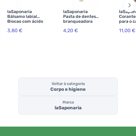
laSaponaria
laSaponaria
laSapon
Bálsamo labial
Pasta de dentes
Corante
Biocao com ácido
branqueadora
para o c
hialurónico BIO
WonderWhite -
Lakshmi
3,80 €
4,20 €
11,00 €
(5,7 ml)
BIO de menta e
g) - ave
carvão activado
(75 ml)
Voltar à categoria
Corpo e higiene
Marca
laSaponaria