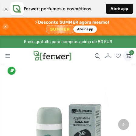
×
Ferwer: perfumes e cosméticos
Abrir app
⚡
Desconto SUMMER agora mesmo!
×
SUMMER
Abrir app
Envio gratuito para compras acima de 80 EUR
0
›