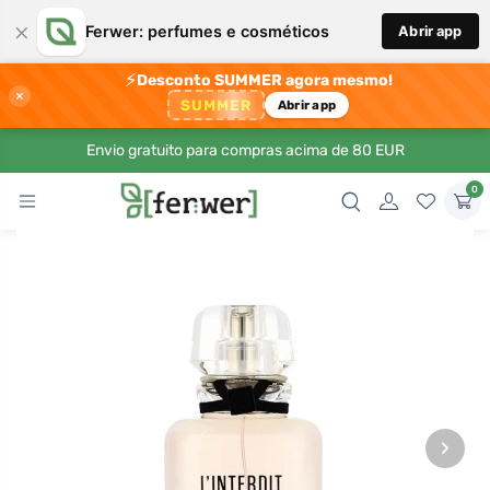
×
Ferwer: perfumes e cosméticos
Abrir app
⚡
Desconto SUMMER agora mesmo!
×
SUMMER
Abrir app
Envio gratuito para compras acima de 80 EUR
0
›