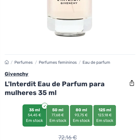
/
Perfumes
/
Perfumes femininos
/
Eau de parfum
Givenchy
L'Interdit Eau de Parfum para
mulheres 35 ml
35 ml
50 ml
80 ml
125 ml
54,45 €
77,68 €
93,75 €
123,18 €
Em stock
Em stock
Em stock
Em stock
72,16
€