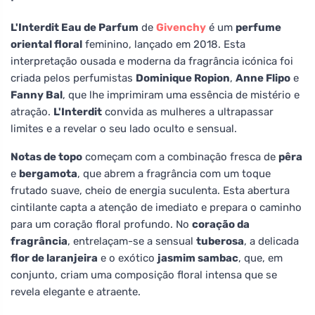
L'Interdit Eau de Parfum
de
Givenchy
é um
perfume
oriental floral
feminino, lançado em 2018. Esta
interpretação ousada e moderna da fragrância icónica foi
criada pelos perfumistas
Dominique Ropion
,
Anne Flipo
e
Fanny Bal
, que lhe imprimiram uma essência de mistério e
atração.
L'Interdit
convida as mulheres a ultrapassar
limites e a revelar o seu lado oculto e sensual.
Notas de topo
começam com a combinação fresca de
pêra
e
bergamota
, que abrem a fragrância com um toque
frutado suave, cheio de energia suculenta. Esta abertura
cintilante capta a atenção de imediato e prepara o caminho
para um coração floral profundo. No
coração da
fragrância
, entrelaçam-se a sensual
tuberosa
, a delicada
flor de laranjeira
e o exótico
jasmim sambac
, que, em
conjunto, criam uma composição floral intensa que se
revela elegante e atraente.