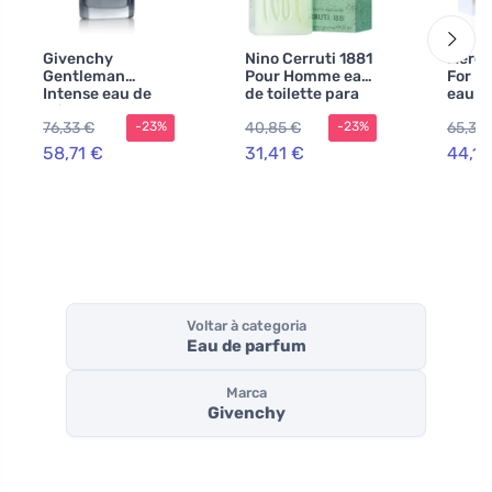
Givenchy
Nino Cerruti 1881
Merce
Gentleman
Pour Homme eau
For M
Intense eau de
de toilette para
eau d
toilette para
homens 100 ml
para 
76,33 €
40,85 €
65,39
-23%
-23%
homens
ml
58,71 €
31,41 €
44,14
Voltar à categoria
Eau de parfum
Marca
Givenchy