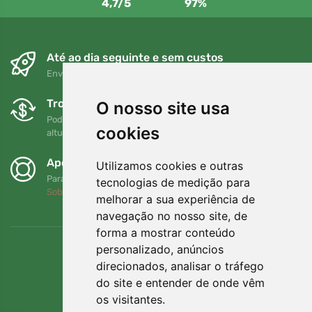
4,7/5
97%
Até ao dia seguinte e sem custos
Envio gratuito para encomendas superiores a 80 EUR
Trocas e devoluções gratuitas
O nosso site usa
Pode devolver ou trocar a sua encomenda em qualquer
cookies
altura no prazo de 90 dias
Apoiamos a Trees.org
Utilizamos cookies e outras
Para cada encomenda plantamos uma árvore! Leia mais
tecnologias de medição para
Sobre nós
.
melhorar a sua experiência de
navegação no nosso site, de
forma a mostrar conteúdo
personalizado, anúncios
direcionados, analisar o tráfego
do site e entender de onde vêm
os visitantes.