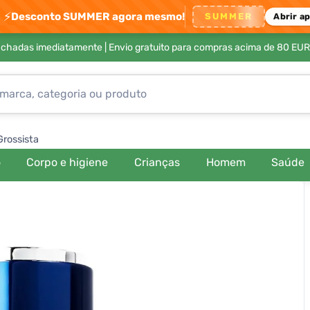
⚡
Desconto SUMMER agora mesmo!
SUMMER
Abrir a
achadas imediatamente |
Envio gratuito para compras acima de 80 EUR
Grossista
o
Corpo e higiene
Crianças
Homem
Saúde