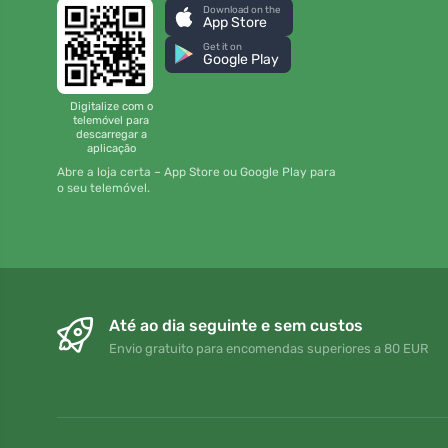
Download on the
App Store
Get it on
Google Play
Digitalize com o
telemóvel para
descarregar a
aplicação
Abre a loja certa – App Store ou Google Play para
o seu telemóvel.
Até ao dia seguinte e sem custos
Envio gratuito para encomendas superiores a 80 EUR