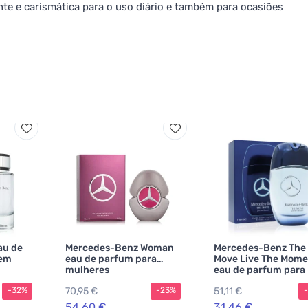
e e carismática para o uso diário e também para ocasiões
au de
Mercedes-Benz Woman
Mercedes-Benz The
mem
eau de parfum para
Move Live The Mome
mulheres
eau de parfum para
homens 100 ml
70,95 €
51,11 €
-32%
-23%
54,60 €
31,46 €