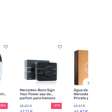
Mercedes-Benz Sign
Água de parfum
nt
Your Power eau de
Mercedes-Benz Man
parfum para homens
Private para homens 1
100 ml
ml
65,82 €
69,41 €
-38%
-27%
-3
47,77 €
44,87 €