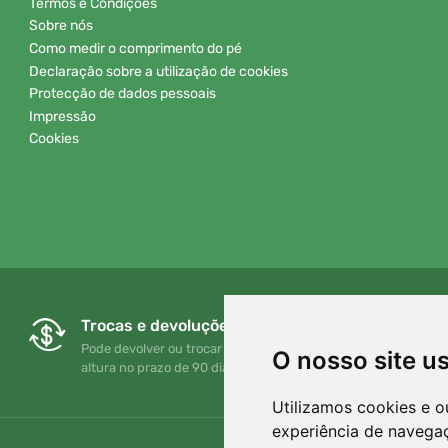
Termos e Condições
Sobre nós
Como medir o comprimento do pé
Declaração sobre a utilização de cookies
Protecção de dados pessoais
Impressão
Cookies
Trocas e devoluções gratuitas
Pode devolver ou trocar a sua encomenda em qualquer
O nosso site u
altura no prazo de 90 dias
Utilizamos cookies e o
experiência de navega