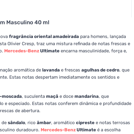
um Masculino 40 ml
nova
fragrância oriental amadeirada
para homens, lançada
ta Olivier Cresp, traz uma mistura refinada de notas frescas e
o.
Mercedes-Benz
Ultimate
encarna masculinidade, força e,
nação aromática de
lavanda
e frescas
agulhas de cedro
, que
ante. Estas notas despertam imediatamente os sentidos e
-moscada
, suculenta
maçã
e doce
mandarina
, que
ado e especiado. Estas notas conferem dinâmica e profundidade
rescas de abertura.
s de
sândalo
, rico
âmbar
, aromático
cipreste
e notas terrosas
asculino duradouro.
Mercedes-Benz
Ultimate
é a escolha