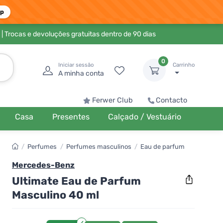
pp
| Trocas e devoluções gratuitas dentro de 90 dias
0
Iniciar sessão
Carrinho
A minha conta
Ferwer Club
Contacto
Casa
Presentes
Calçado / Vestuário
/
Perfumes
/
Perfumes masculinos
/
Eau de parfum
Mercedes-Benz
Ultimate Eau de Parfum
Masculino 40 ml