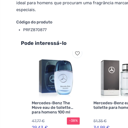
ideal para homens que procuram uma fragrância marcant
especiais.
Código do produto
PRFZ870877
Pode interessá-lo
Mercedes-Benz The
Mercedes-Benz e
Move eau de toilette
toilette para ho
para homens 100 ml
47,77 €
51,35 €
-38%
29,43 €
34,99 €