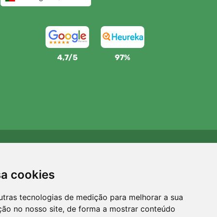
4,7/5
97%
Apoiamos a Trees.org
Para cada encomenda plantamos uma árvore! Leia mais
sa cookies
Sobre nós
.
utras tecnologias de medição para melhorar a sua
ção no nosso site, de forma a mostrar conteúdo