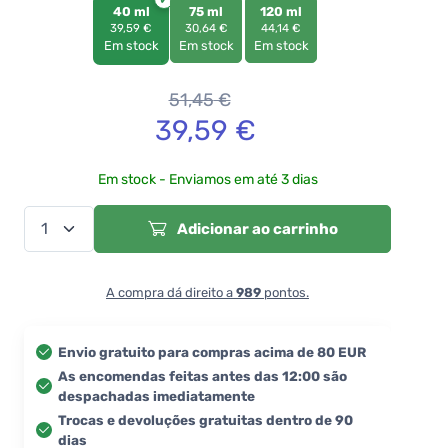
40 ml
75 ml
120 ml
39,59 €
30,64 €
44,14 €
Em stock
Em stock
Em stock
51,45
€
39,59
€
Em stock - Enviamos em até 3 dias
Adicionar ao carrinho
A compra dá direito a
989
pontos.
Envio gratuito para compras acima de 80 EUR
As encomendas feitas antes das 12:00 são
despachadas imediatamente
Trocas e devoluções gratuitas dentro de 90
dias