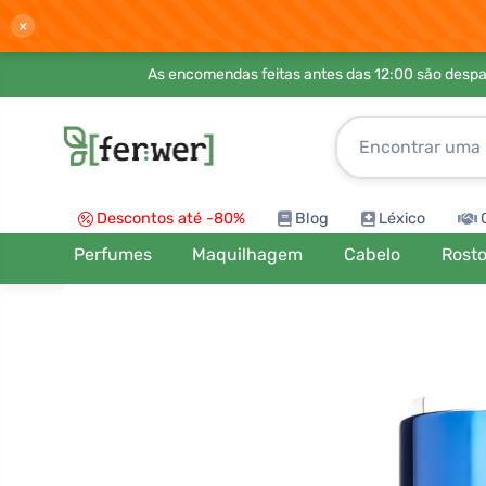
×
As encomendas feitas antes das 12:00 são desp
Descontos até -80%
Blog
Léxico
Perfumes
Maquilhagem
Cabelo
Rost