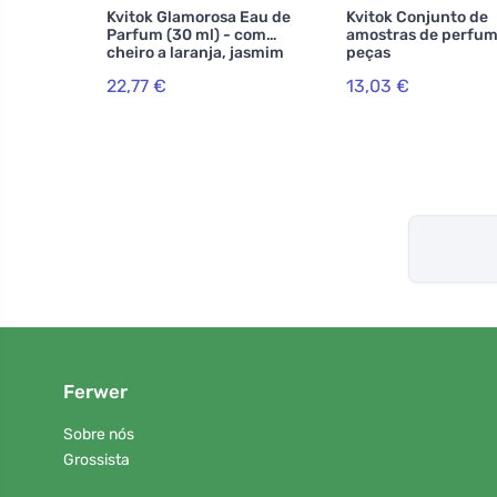
Kvitok Glamorosa Eau de
Kvitok Conjunto de
Parfum (30 ml) - com
amostras de perfum
cheiro a laranja, jasmim
peças
e baunilha
22,77 €
13,03 €
Ferwer
Sobre nós
Grossista