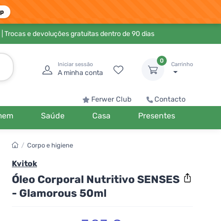
pp
| Trocas e devoluções gratuitas dentro de 90 dias
0
Iniciar sessão
Carrinho
A minha conta
Ferwer Club
Contacto
mem
Saúde
Casa
Presentes
/
Corpo e higiene
Kvitok
Óleo Corporal Nutritivo SENSES
- Glamorous 50ml