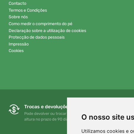
Contacto
Termos e Condições
Sobre nós
Como medir o comprimento do pé
Declaração sobre a utilização de cookies
Protecção de dados pessoais
Impressão
Cookies
Trocas e devoluções gratuitas
Pode devolver ou trocar a sua encomenda em qualquer
O nosso site u
altura no prazo de 90 dias
Utilizamos cookies e o