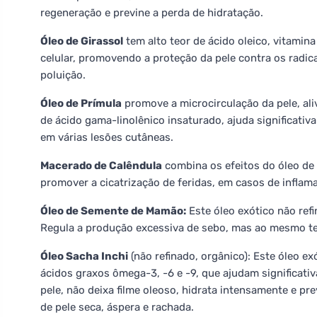
regeneração e previne a perda de hidratação.
Óleo de Girassol
tem alto teor de ácido oleico, vitamina
celular, promovendo a proteção da pele contra os radica
poluição.
Óleo de Prímula
promove a microcirculação da pele, aliv
de ácido gama-linolênico insaturado, ajuda significativ
em várias lesões cutâneas.
Macerado de Calêndula
combina os efeitos do óleo de 
promover a cicatrização de feridas, em casos de inflama
Óleo de Semente de Mamão:
Este óleo exótico não ref
Regula a produção excessiva de sebo, mas ao mesmo tem
Óleo Sacha Inchi
(não refinado, orgânico): Este óleo ex
ácidos graxos ômega-3, -6 e -9, que ajudam significati
pele, não deixa filme oleoso, hidrata intensamente e pr
de pele seca, áspera e rachada.