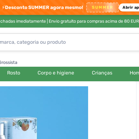
⚡
Desconto SUMMER agora mesmo!
SUMMER
Abrir a
achadas imediatamente |
Envio gratuito para compras acima de 80 EUR
Grossista
Rosto
Corpo e higiene
Crianças
Ho