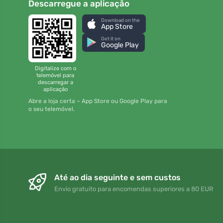
Descarregue a aplicação
Download on the
App Store
Get it on
Google Play
Digitalize com o
telemóvel para
descarregar a
aplicação
Abre a loja certa – App Store ou Google Play para
o seu telemóvel.
Até ao dia seguinte e sem custos
Envio gratuito para encomendas superiores a 80 EUR