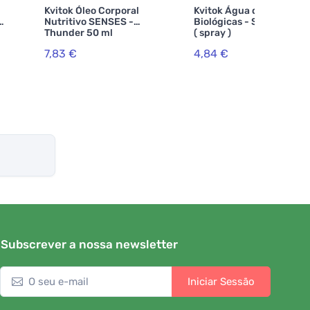
Kvitok Óleo Corporal
Kvitok Água de Ervas
Nutritivo SENSES -
Biológicas - Sálvia 30 ml
Thunder 50 ml
( spray )
7,83 €
4,84 €
Subscrever a nossa newsletter
Iniciar Sessão