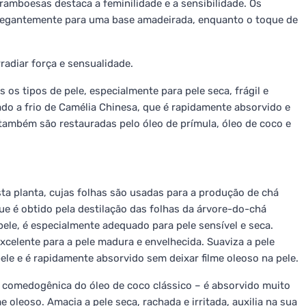
amboesas destaca a feminilidade e a sensibilidade. Os
legantemente para uma base amadeirada, enquanto o toque de
adiar força e sensualidade.
 os tipos de pele, especialmente para pele seca, frágil e
do a frio de Camélia Chinesa, que é rapidamente absorvido e
e também são restauradas pelo óleo de prímula, óleo de coco e
a planta, cujas folhas são usadas para a produção de chá
ue é obtido pela destilação das folhas da árvore-do-chá
 pele, é especialmente adequado para pele sensível e seca.
celente para a pele madura e envelhecida. Suaviza a pele
ele e é rapidamente absorvido sem deixar filme oleoso na pele.
 comedogênica do óleo de coco clássico – é absorvido muito
 oleoso. Amacia a pele seca, rachada e irritada, auxilia na sua