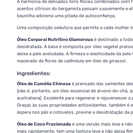
A harmonia de delicados tons florais combinados com fr
acentos cítricos do bergamota passam suavemente e e
baunilha adiciona uma pitada de autoconfiança.
Uma composição sedutora que permite a cada mulher irr
Óleo Corporal Nutritivo Glamorous
é destinado a todos
desidratada. A base é composta por óleo vegetal prensa
deixa a pele aveludada. A firmeza e elasticidade da pel
macerado de flores de calêndula em óleo de girassol.
Ingredientes:
Óleo de Camélia Chinesa
é prensado das sementes dest
(não é, portanto, um óleo essencial de árvore-do-chá, q
australiana). Excelente para regenerar e rejuvenescer a
Graças às suas propriedades antioxidantes, também é ex
áspera nos pés e cotovelos, previne a desidratação da p
Óleo de Coco Fracionado
é uma versão mais leve e não
mais rapidamente, tem uma textura leve e não deixa filme