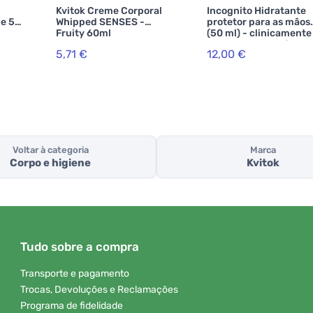
Kvitok Creme Corporal
Incognito Hidratante
e 5
Whipped SENSES -
protetor para as mãos
Fruity 60ml
(50 ml) - clinicamente
testado contra vírus
5,71 €
12,00 €
Voltar à categoria
Marca
Corpo e higiene
Kvitok
Tudo sobre a compra
Transporte e pagamento
Trocas, Devoluções e Reclamações
Programa de fidelidade