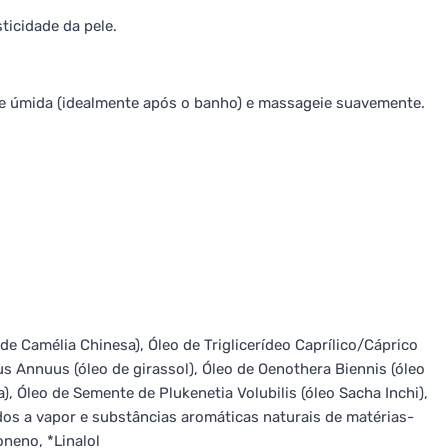
ticidade da pele.
 e úmida (idealmente após o banho) e massageie suavemente.
e Camélia Chinesa), Óleo de Triglicerídeo Caprílico/Cáprico
s Annuus (óleo de girassol), Óleo de Oenothera Biennis (óleo
a), Óleo de Semente de Plukenetia Volubilis (óleo Sacha Inchi),
dos a vapor e substâncias aromáticas naturais de matérias-
oneno, *Linalol