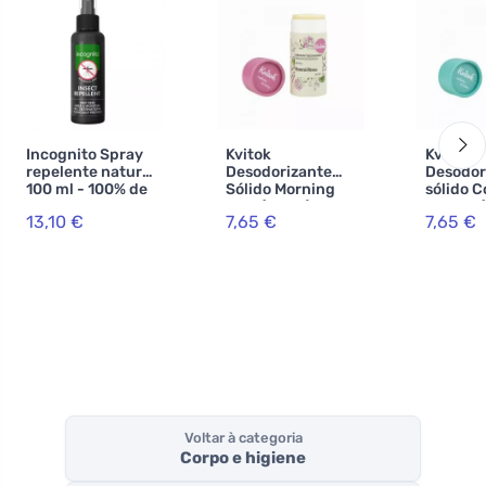
Incognito Spray
Kvitok
Kvitok
repelente natural
Desodorizante
Desodor
100 ml - 100% de
Sólido Morning
sólido C
proteção contra
Dew (42 ml) -
Breeze (
13,10 €
7,65 €
7,65 €
todos os insectos
eficaz até 24
eficaz a
horas
horas
Voltar à categoria
Corpo e higiene