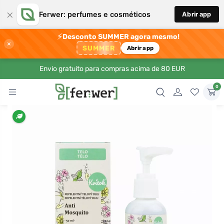
×
Ferwer: perfumes e cosméticos
Abrir app
⚡
Desconto SUMMER agora mesmo!
×
SUMMER
Abrir app
Envio gratuito para compras acima de 80 EUR
0