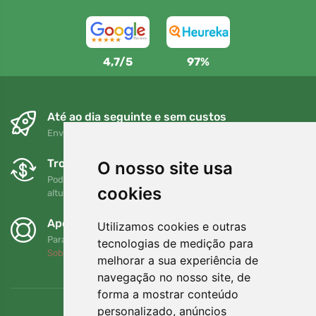
4,7/5
97%
Até ao dia seguinte e sem custos
Envio gratuito para encomendas superiores a 80 EUR
Trocas e devoluções gratuitas
O nosso site usa
Pode devolver ou trocar a sua encomenda em qualquer
cookies
altura no prazo de 90 dias
Apoiamos a Trees.org
Utilizamos cookies e outras
Para cada encomenda plantamos uma árvore! Leia mais
tecnologias de medição para
Sobre nós
.
melhorar a sua experiência de
navegação no nosso site, de
forma a mostrar conteúdo
personalizado, anúncios