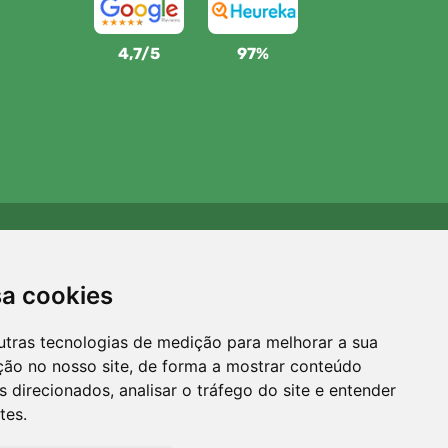
4,7/5
97%
Apoiamos a Trees.org
Para cada encomenda plantamos uma árvore! Leia mais
sa cookies
Sobre nós
.
utras tecnologias de medição para melhorar a sua
ção no nosso site, de forma a mostrar conteúdo
 direcionados, analisar o tráfego do site e entender
tes.