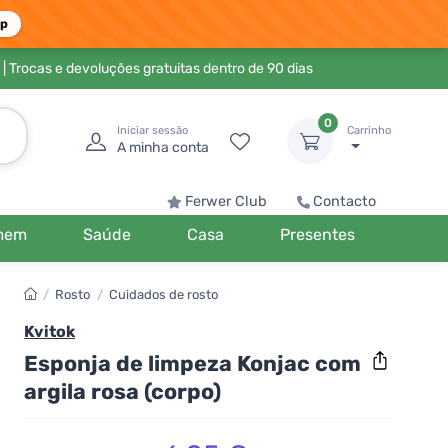
pp
| Trocas e devoluções gratuitas dentro de 90 dias
0
Iniciar sessão
Carrinho
A minha conta
Ferwer Club
Contacto
mem
Saúde
Casa
Presentes
/
Rosto
/
Cuidados de rosto
Kvitok
Esponja de limpeza Konjac com
argila rosa (corpo)