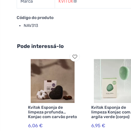
Marca
KVITOK
®
Código do produto
NAV313
Pode interessá-lo
Kvitok Esponja de
Kvitok Esponja de
limpeza profunda
limpeza Konjac com
Konjac com carvão preto
argila verde (corpo)
activado
6,06 €
6,95 €