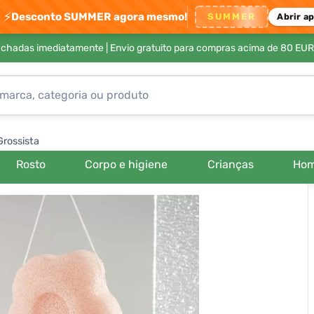
⚡
Desconto SUMMER agora mesmo!
SUMMER
Abrir a
achadas imediatamente |
Envio gratuito para compras acima de 80 EUR
Grossista
Rosto
Corpo e higiene
Crianças
Ho