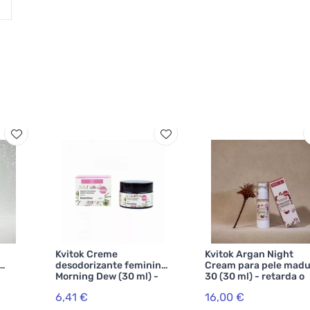
Kvitok Creme
Kvitok Argan Night
desodorizante feminino
Cream para pele madu
Morning Dew (30 ml) -
30 (30 ml) - retarda o
não deixa uma sensação
envelhecimento da pe
6,41 €
16,00 €
pegajosa