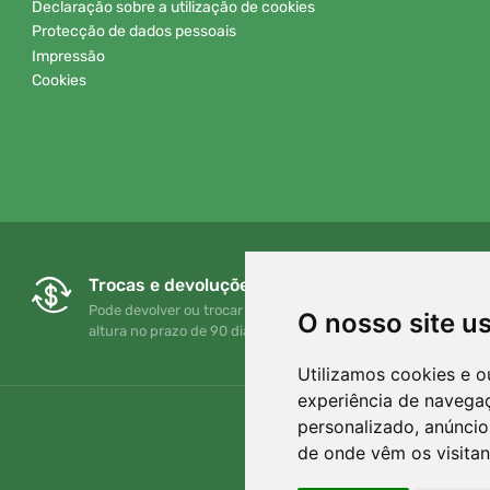
Declaração sobre a utilização de cookies
Protecção de dados pessoais
Impressão
Cookies
Trocas e devoluções gratuitas
Pode devolver ou trocar a sua encomenda em qualquer
O nosso site u
altura no prazo de 90 dias
Utilizamos cookies e o
experiência de navega
personalizado, anúncios
de onde vêm os visitan