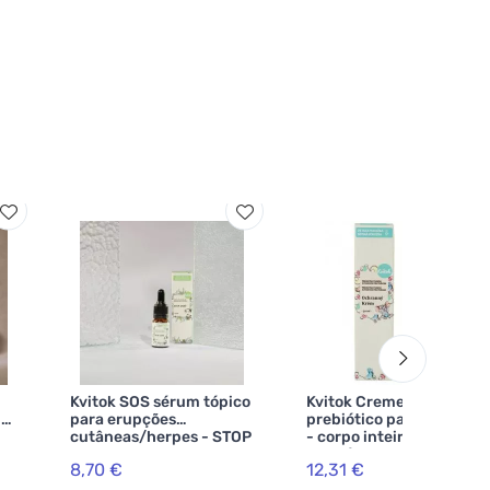
Kvitok SOS sérum tópico
Kvitok Creme protector
ra
para erupções
prebiótico para crianças
cutâneas/herpes - STOP
- corpo inteiro com
le
ACNE 10 ml
proteína de aveia (50 ml)
8,70 €
12,31 €
- protege contra
influências externas