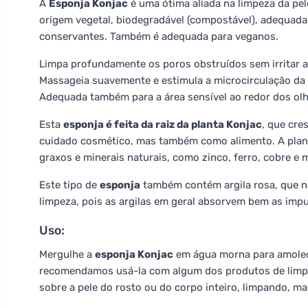
A
Esponja Konjac
é uma ótima aliada na limpeza da pele
origem vegetal, biodegradável (compostável), adequada
conservantes. Também é adequada para veganos.
Limpa profundamente os poros obstruídos sem irritar a
Massageia suavemente e estimula a microcirculação da 
Adequada também para a área sensível ao redor dos olho
Esta
esponja é feita da raiz da planta Konjac
, que cre
cuidado cosmético, mas também como alimento. A planta 
graxos e minerais naturais, como zinco, ferro, cobre e 
Este tipo de
esponja
também contém argila rosa, que n
limpeza, pois as argilas em geral absorvem bem as imp
Uso:
Mergulhe a
esponja Konjac
em água morna para amolec
recomendamos usá-la com algum dos produtos de limpe
sobre a pele do rosto ou do corpo inteiro, limpando, ma