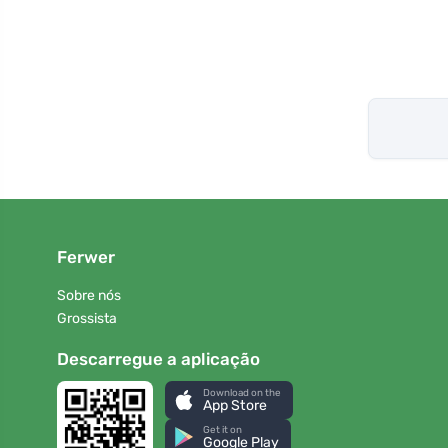
Ferwer
Sobre nós
Grossista
Descarregue a aplicação
Download on the
App Store
Get it on
Google Play