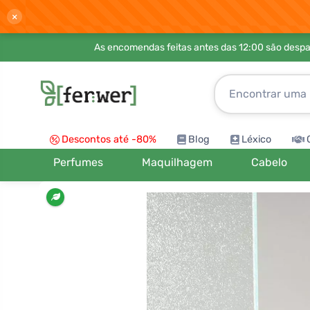
×
As encomendas feitas antes das 12:00 são desp
Descontos até -80%
Blog
Léxico
Perfumes
Maquilhagem
Cabelo