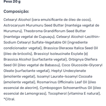
Peso 20 g
Composição:
Cetearyl Alcohol (cera emulsificante de óleo de coco),
Astrocaryum Murumuru Seed Butter (manteiga vegetal de
Murumuru), Theobroma Grandiflorum Seed Butter
(manteiga vegetal de Cupuaçu), Cetearyl Alcohol-Lecithin-
Sodium Cetearyl Sulfate-Vegetable Oil (ingrediente
condicionador vegetal), Brassica Oleracea Italica Seed Oil
(óleo de brócolis), Brassicyl Isoleucinate Esylate (e)
Brassica Alcohol (surfactante vegetal), Orbignya Oleifera
Seed Oil (óleo vegetal de Babassu), Coco Glucoside-Glyceryl
Oleate (surfactante vegetal), Heptyl Undecylenate
(emoliente vegetal), Isoamyl Laurate-Isoamyl Cocoate
(emoliente vegetal), Rosmarinus Officinalis Leaf Oil (óleo
essencial de alecrim), Cymbopogon Schoenanthus Oil (óleo
essencial de Lemongrass), Tocopherol (vitamina E natural),
*Citral.