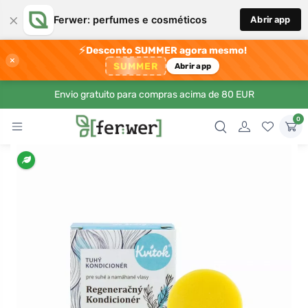
×
Ferwer: perfumes e cosméticos
Abrir app
⚡
Desconto SUMMER agora mesmo!
×
SUMMER
Abrir app
Envio gratuito para compras acima de 80 EUR
0