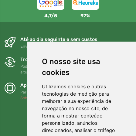
4,7/5
97%
Até ao dia seguinte e sem custos
Envio gratuito para encomendas superiores a 80 EUR
Trocas e devoluções gratuitas
O nosso site usa
Pode devolver ou trocar a sua encomenda em qualquer
cookies
altura no prazo de 90 dias
Apoiamos a Trees.org
Utilizamos cookies e outras
Para cada encomenda plantamos uma árvore! Leia mais
tecnologias de medição para
Sobre nós
.
melhorar a sua experiência de
navegação no nosso site, de
forma a mostrar conteúdo
personalizado, anúncios
direcionados, analisar o tráfego