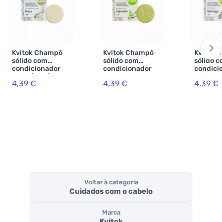
Kvitok Champô
Kvitok Champô
Kvitok 
sólido com
sólido com
sólido 
condicionador
condicionador
condici
Maca (25 g) -
para cabelos
anti-ca
4,39 €
4,39 €
4,39 €
estimula o
oleosos Árvore de
Moringa 
crescimento do
chá (25 g) - com
cabelo b
cabelo
queratina
e sem c
vegetal
Voltar à categoria
Cuidados com o cabelo
Marca
Kvitok