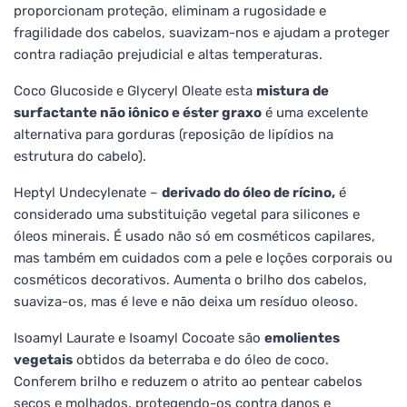
proporcionam proteção, eliminam a rugosidade e
fragilidade dos cabelos, suavizam-nos e ajudam a proteger
contra radiação prejudicial e altas temperaturas.
Coco Glucoside e Glyceryl Oleate esta
mistura de
surfactante não iônico e éster graxo
é uma excelente
alternativa para gorduras (reposição de lipídios na
estrutura do cabelo).
Heptyl Undecylenate –
derivado do óleo de rícino,
é
considerado uma substituição vegetal para silicones e
óleos minerais. É usado não só em cosméticos capilares,
mas também em cuidados com a pele e loções corporais ou
cosméticos decorativos. Aumenta o brilho dos cabelos,
suaviza-os, mas é leve e não deixa um resíduo oleoso.
Isoamyl Laurate e Isoamyl Cocoate são
emolientes
vegetais
obtidos da beterraba e do óleo de coco.
Conferem brilho e reduzem o atrito ao pentear cabelos
secos e molhados, protegendo-os contra danos e