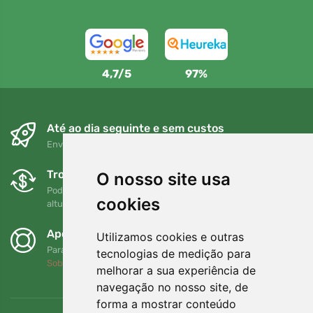
4,7/5
97%
Até ao dia seguinte e sem custos
Envio gratuito para encomendas superiores a 80 EUR
Trocas e devoluções gratuitas
O nosso site usa
Pode devolver ou trocar a sua encomenda em qualquer
cookies
altura no prazo de 90 dias
Apoiamos a Trees.org
Utilizamos cookies e outras
Para cada encomenda plantamos uma árvore! Leia mais
tecnologias de medição para
Sobre nós
.
melhorar a sua experiência de
navegação no nosso site, de
forma a mostrar conteúdo