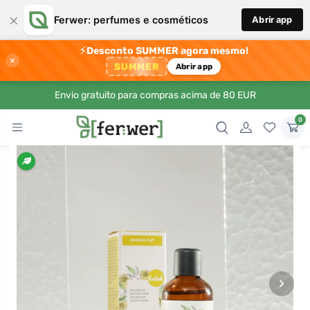
×
Ferwer: perfumes e cosméticos
Abrir app
⚡
Desconto SUMMER agora mesmo!
×
SUMMER
Abrir app
Envio gratuito para compras acima de 80 EUR
0
›