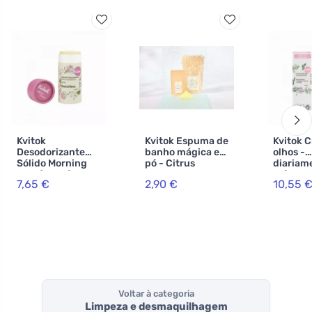
Kvitok
Kvitok Espuma de
Kvitok 
Desodorizante
banho mágica em
olhos -
Sólido Morning
pó - Citrus
diariam
Dew (42 ml) -
Bomba 60 ml
ml) - c
7,65 €
2,90 €
10,55 
eficaz até 24
extract
horas
feno-gr
rabo de 
Voltar à categoria
Limpeza e desmaquilhagem