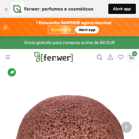
×
Ferwer: perfumes e cosméticos
Abrir app
⚡
Desconto SUMMER agora mesmo!
×
SUMMER
Abrir app
Envio gratuito para compras acima de 80 EUR
0
›