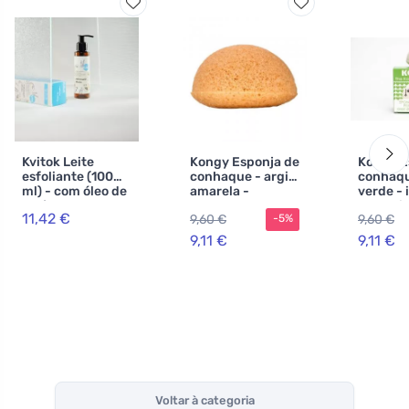
Kvitok Leite
Kongy Esponja de
Kongy E
esfoliante (100
conhaque - argila
conhaqu
ml) - com óleo de
amarela -
verde - 
amêndoa e de
adequada para
pele mis
11,42 €
9,60 €
9,60 €
-5%
damasco
pele madura
9,11 €
9,11 €
Voltar à categoria