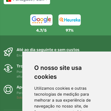
4,7/5
97%
Até ao dia seguinte e sem custos
Envio gratuito para encomendas superiores a 80 EUR
Trocas e devoluções gratuitas
O nosso site usa
Pode devolver ou trocar a sua encomenda em qualquer
cookies
altura no prazo de 90 dias
Apoiamos a Trees.org
Utilizamos cookies e outras
Para cada encomenda plantamos uma árvore! Leia mais
tecnologias de medição para
Sobre nós
.
melhorar a sua experiência de
navegação no nosso site, de