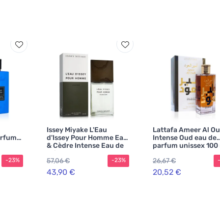
Issey Miyake L'Eau
Lattafa Ameer Al O
arfum
d'Issey Pour Homme Eau
Intense Oud eau de
& Cèdre Intense Eau de
parfum unissex 100
Toilette para homem
57,06 €
26,67 €
-23%
-23%
43,90 €
20,52 €