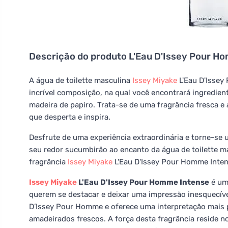
Descrição do produto
L'Eau D'Issey Pour Ho
A água de toilette masculina
Issey Miyake
L'Eau D'Issey
incrível composição, na qual você encontrará ingredien
madeira de papiro. Trata-se de uma fragrância fresca e 
que desperta e inspira.
Desfrute de uma experiência extraordinária e torne-se 
seu redor sucumbirão ao encanto da água de toilette m
fragrância
Issey Miyake
L'Eau D'Issey Pour Homme Inten
Issey Miyake
L'Eau D'Issey Pour Homme Intense
é uma
querem se destacar e deixar uma impressão inesquecível
D’Issey Pour Homme e oferece uma interpretação mais p
amadeirados frescos. A força desta fragrância reside no 