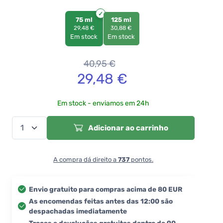
75 ml
125 ml
29,48 €
30,88 €
Em stock
Em stock
40,95
€
29,48
€
Em stock - enviamos em 24h
Adicionar ao carrinho
A compra dá direito a
737
pontos.
Envio gratuito para compras acima de 80 EUR
As encomendas feitas antes das 12:00 são
despachadas imediatamente
Trocas e devoluções gratuitas dentro de 90