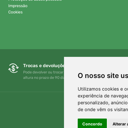
Impressão
Cookies
Trocas e devoluções gratuitas
Pode devolver ou trocar a sua encomenda em qualquer
O nosso site u
altura no prazo de 90 dias
Utilizamos cookies e o
experiência de navega
personalizado, anúncios
de onde vêm os visitan
Concordo
Alterar