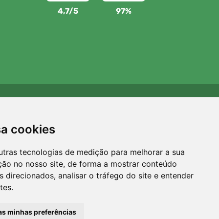
4,7/5
97%
Apoiamos a Trees.org
Para cada encomenda plantamos uma árvore! Leia mais
sa cookies
Sobre nós
.
utras tecnologias de medição para melhorar a sua
ção no nosso site, de forma a mostrar conteúdo
 direcionados, analisar o tráfego do site e entender
tes.
 as minhas preferências