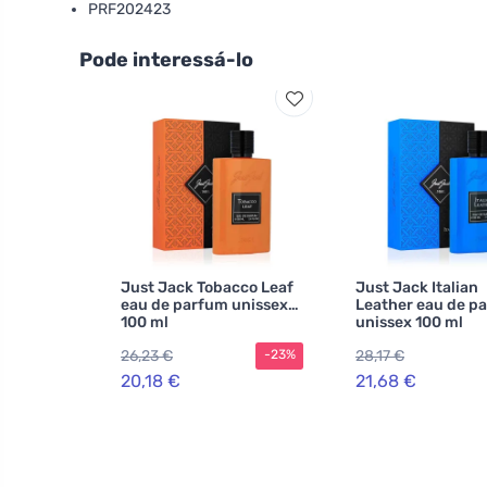
PRF202423
Pode interessá-lo
Just Jack Tobacco Leaf
Just Jack Italian
eau de parfum unissex
Leather eau de p
100 ml
unissex 100 ml
26,23 €
28,17 €
-23%
20,18 €
21,68 €