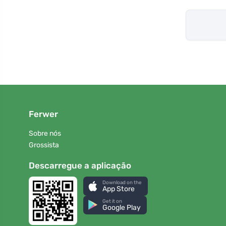
Ferwer
Sobre nós
Grossista
Descarregue a aplicação
Download on the
App Store
Get it on
Google Play