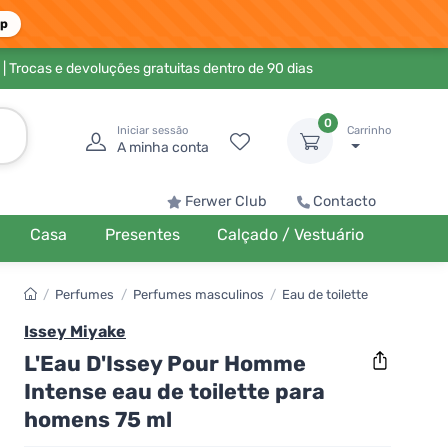
pp
| Trocas e devoluções gratuitas dentro de 90 dias
0
Iniciar sessão
Carrinho
A minha conta
Ferwer Club
Contacto
Casa
Presentes
Calçado / Vestuário
/
Perfumes
/
Perfumes masculinos
/
Eau de toilette
Issey Miyake
L'Eau D'Issey Pour Homme
Intense eau de toilette para
homens 75 ml