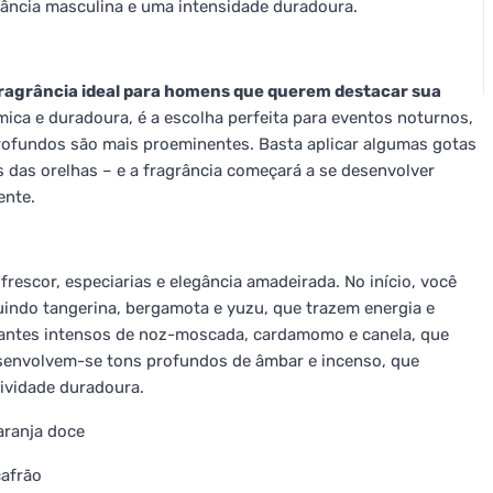
ância masculina e uma intensidade duradoura.
fragrância ideal para homens que querem destacar sua
ca e duradoura, é a escolha perfeita para eventos noturnos,
profundos são mais proeminentes. Basta aplicar algumas gotas
 das orelhas – e a fragrância começará a se desenvolver
ente.
rescor, especiarias e elegância amadeirada. No início, você
luindo tangerina, bergamota e yuzu, que trazem energia e
picantes intensos de noz-moscada, cardamomo e canela, que
esenvolvem-se tons profundos de âmbar e incenso, que
ividade duradoura.
aranja doce
çafrão