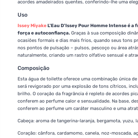
acordes amadeirados quentes, conferindo-lhe uma eleg
Uso
Issey Miyake
L'Eau D'Issey Pour Homme Intense é a 
força e autoconfiança.
Graças à sua composição dinâmi
ocasiões formais e dias mais frios, quando seus tons 
nos pontos de pulsação – pulsos, pescoço ou área atrás
naturalmente, criando um rastro olfativo sensual e atra
Composição
Esta água de toilette oferece uma combinação única de f
será revigorado por uma explosão de tons cítricos, inc
brilho. O coração da fragrância é repleto de acordes 
conferem ao perfume calor e sensualidade. Na base, d
conferem ao perfume um caráter masculino e uma atrat
Cabeça: aroma de tangerina-laranja, bergamota, yuzu, l
Coração: cânfora, cardamomo, canela, noz-moscada, a