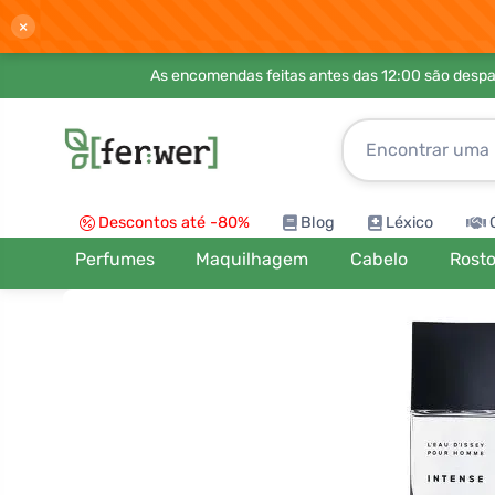
×
As encomendas feitas antes das 12:00 são desp
Descontos até -80%
Blog
Léxico
Perfumes
Maquilhagem
Cabelo
Rost