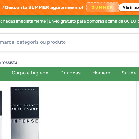
⚡
Desconto SUMMER agora mesmo!
SUMMER
Abrir a
achadas imediatamente |
Envio gratuito para compras acima de 80 EUR
Grossista
o
Corpo e higiene
Crianças
Homem
Saúde